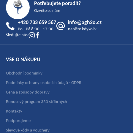
á
Potřebujete poradit?
p
Ozvěte se nám
a
+420 733 659 567
info@agh2o.cz
t
Po - Pá 8:00 - 17:00
napište kdykoliv
í
Sledujte nás:
VŠE O NÁKUPU
Obchodní podmínky
Podmínky ochrany osobních údajů - GDPR
Cena a způsoby dopravy
Bonusový program 333 stříbrných
Kontakty
Podporujeme
Slevové kódy a vouchery