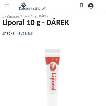
Přejít
Hledat
NÁK
KOŠ
na
obsah
Domů
/
Výprodej
/
Liporal 10 g - DÁREK
Liporal 10 g - DÁREK
Značka:
Favea a.s.