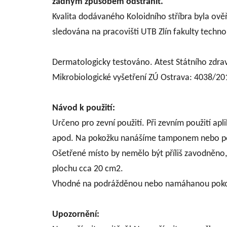
žádným způsobem odstranit.
Kvalita dodávaného Koloidního stříbra byla ov
sledována na pracovišti UTB Zlín fakulty techno
Dermatologicky testováno. Atest Státního zdra
Mikrobiologické vyšetření ZÚ Ostrava: 4038/2
Návod k použití:
Určeno pro zevní použití. Při zevním použití apl
apod. Na pokožku nanášíme tamponem nebo po
Ošetřené místo by nemělo být příliš zavodněno, 
plochu cca 20 cm2.
Vhodné na podrážděnou nebo namáhanou pokožku 
Upozornění: