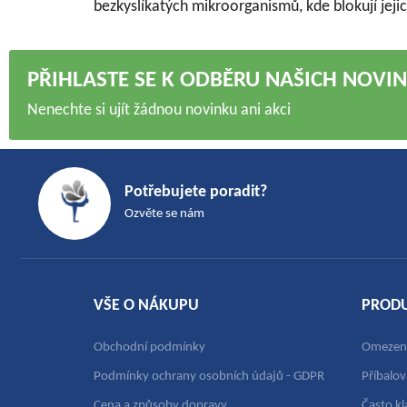
bezkyslíkatých mikroorganismů, kde blokují jeji
PŘIHLASTE SE K ODBĚRU NAŠICH NOVI
Nenechte si ujít žádnou novinku ani akci
Z
á
Potřebujete poradit?
p
Ozvěte se nám
a
t
í
VŠE O NÁKUPU
PROD
Obchodní podmínky
Omezení
Podmínky ochrany osobních údajů - GDPR
Příbalo
Cena a způsoby dopravy
Často k