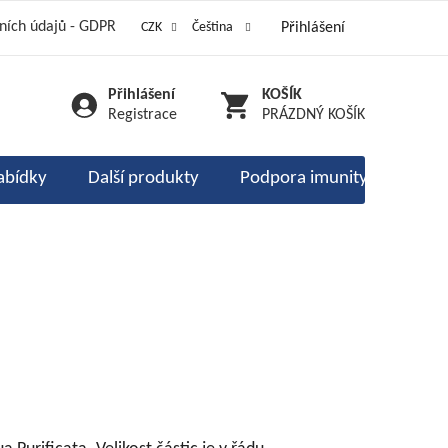
ních údajů - GDPR
CZK
Čeština
Přihlášení
am 333 stříbrných
é kódy a vouchery
odnocení obchodu
Přihlášení
NÁKUPNÍ
Registrace
PRÁZDNÝ KOŠÍK
KOŠÍK
abídky
Další produkty
Podpora imunity
Ente