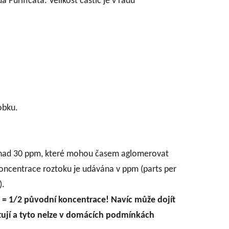
a Purificata. Velikost částic je v řádu
obku.
ace nad 30 ppm, které mohou časem aglomerovat
Koncentrace roztoku je udávána v ppm (parts per
).
dy = 1/2 původní koncentrace! Navíc může dojít
ytují a tyto nelze v domácích podmínkách