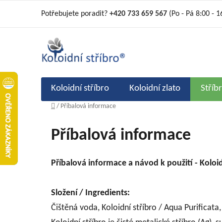
Přejít
Potřebujete poradit?
+420 733 659 567
(Po - Pá 8:00 - 1
na
obsah
Koloidní stříbro
Koloidní zlato
Stříb
Domů
/
Příbalová informace
Příbalová informace
Příbalová informace a návod k použití - Koloid
Složení / Ingredients:
Čištěná voda, Koloidní stříbro / Aqua Purificata, 