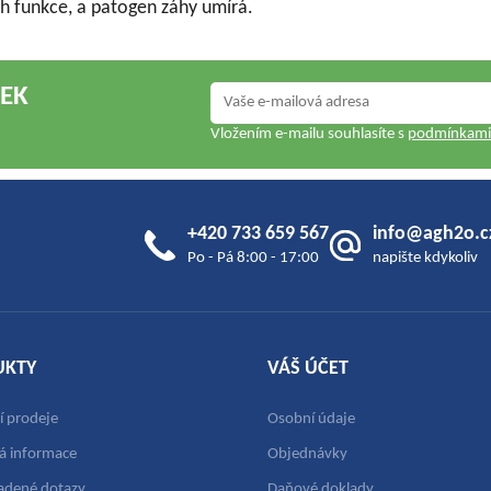
ch funkce, a patogen záhy umírá.
NEK
Vložením e-mailu souhlasíte s
podmínkami 
+420 733 659 567
info@agh2o.c
Po - Pá 8:00 - 17:00
napište kdykoliv
UKTY
VÁŠ ÚČET
 prodeje
Osobní údaje
vá informace
Objednávky
ladené dotazy
Daňové doklady