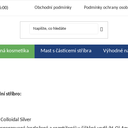
Obchodní podmínky
Podmínky ochrany osob
6:00)
Cena a způsoby dopravy
Bonusový progr
Kontakty
Podporujeme
Slevov
H
rná kosmetika
Mast s částicemi stříbra
Výhodné n
ní stříbro:
Colloidal Silver