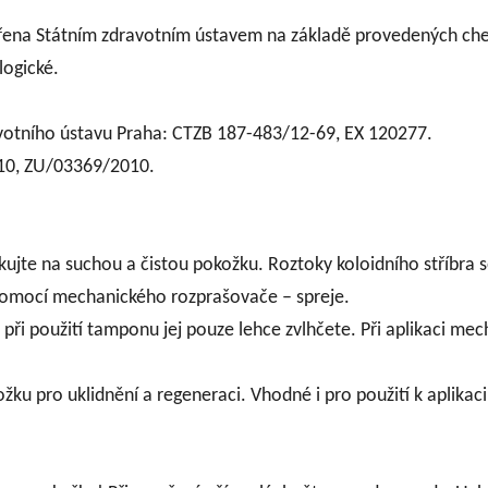
ěřena Státním zdravotním ústavem na základě provedených che
logické.
votního ústavu Praha: CTZB 187-483/12-69, EX 120277.
010, ZU/03369/2010.
ikujte na suchou a čistou pokožku. Roztoky koloidního stříbra se
mocí mechanického rozprašovače – spreje.
při použití tamponu jej pouze lehce zvlhčete. Při aplikaci me
pro uklidnění a regeneraci. Vhodné i pro použití k aplikaci