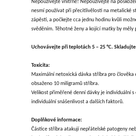
Nepoužívejte vnitřně! Nepoužívejte na poškoze
nesmí používat při přecitlivělosti na metalické s
zápěstí, a počkejte cca jednu hodinu kvůli mož
svěděním. Těhotné ženy a kojící matky by měly p
Uchovávejte při teplotách 5 – 25 °C. Skladujt
Toxicita:
Maximální netoxická dávka stříbra pro člověka d
obsaženo 10 miligramů stříbra.
Velikost přiměřené denní dávky je individuální s
individuální snášenlivost a dalších faktorů.
Doplňkové informace:
Částice stříbra atakují nepřátelské patogeny neb