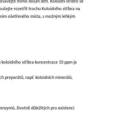
vávejte mimo dosah dětí. Koloidní stříbro se
oušejte rozetřít trochu Koloidního stříbra na
žověním ošetřeného místa, s možným lehkým
u koloidního stříbra koncentrace 10 ppm je
ch preparátů, např. koloidních minerálů,
 enzymů, životně důležitých pro existenci