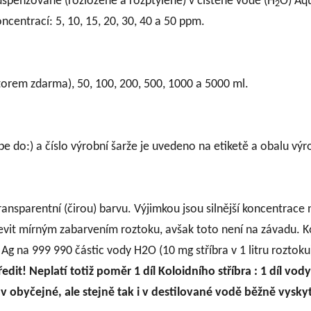
, suspenzované (rozložené a rozptýlené) v čištěné vodě (H
O) Aqu
2
centrací: 5, 10, 15, 20, 30, 40 a 50 ppm.
orem zdarma), 50, 100, 200, 500, 1000 a 5000 ml.
pe do:) a číslo výrobní šarže je uvedeno na etiketě a obalu výr
 transparentní (čirou) barvu. Výjimkou jsou silnější koncentr
ojevit mírným zabarvením roztoku, avšak toto není na závadu. 
Ag na 999 990 částic vody H2O (10 mg stříbra v 1 litru roztoku
it! Neplatí totiž poměr 1 díl Koloidního stříbra : 1 díl vo
v obyčejné, ale stejně tak i v destilované vodě běžně vysk