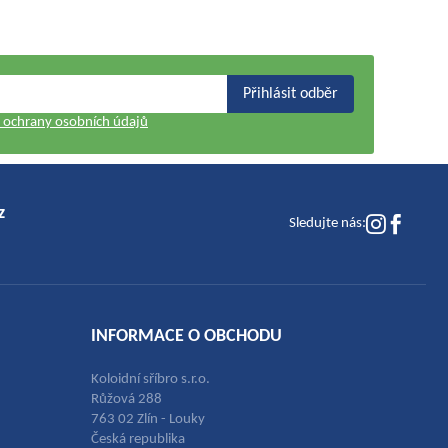
Přihlásit odběr
ochrany osobních údajů
z
Sledujte nás:
INFORMACE O OBCHODU
Koloidní sříbro s.r.o.
Růžová 288
763 02 Zlín - Louky
Česká republika