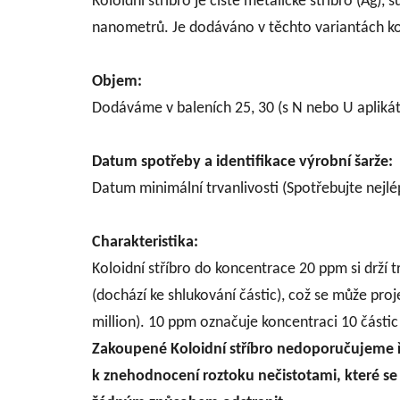
Koloidní stříbro je čisté metalické stříbro (Ag)
nanometrů. Je dodáváno v těchto variantách kon
Objem:
Dodáváme v baleních 25, 30 (s N nebo U aplikát
Datum spotřeby a identifikace výrobní šarže:
Datum minimální trvanlivosti (Spotřebujte nejlé
Charakteristika:
Koloidní stříbro do koncentrace 20 ppm si drží
(dochází ke shlukování částic), což se může pr
million). 10 ppm označuje koncentraci 10 částic 
Zakoupené Koloidní stříbro nedoporučujeme řed
k znehodnocení roztoku nečistotami, které se 