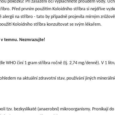
nou pokožku! Při zasažení očí vypláchněte proudem vody. Ucho
tříbro. Před prvním použitím Koloidního stříbra si nejdříve vyzk
né alergii na stříbro - tato by případně projevila mírným zrů
oužití Koloidního stříbra konzultovat se svým lékařem.
e v temnu. Nezmrazujte!
le WHO činí 1 gram stříbra ročně (tj. 2,74 mg/denně). V 1 litr
 ohledem na aktuální zdravotní stav, používání jiných minerální
oli tzv. bezkyslíkaté (anaerobní) mikroorganismy. Pronikají do