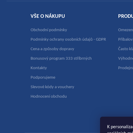
í
VŠE O NÁKUPU
PROD
Obchodní podmínky
Omezení
Podmínky ochrany osobních údajů - GDPR
Příbalo
Cena a způsoby dopravy
Často k
Bonusový program 333 stříbrných
Výhodné
Kontakty
Prodejní
Podporujeme
Slevové kódy a vouchery
Hodnocení obchodu
K personaliza