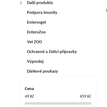
í
Další produkty
p
Podpora imunity
a
n
Enterosgel
e
l
EnteroZoo
Vet ZOO
i
Ochranné a čistící přípravky
Výprodej
Dárkové poukazy
Cena
49
Kč
459
Kč