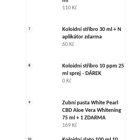
ml
110 Kč
Koloidní stříbro 30 ml + N
aplikátor zdarma
60 Kč
Koloidní stříbro 10 ppm 25
ml sprej - DÁREK
0 Kč
Zubní pasta White Pearl
CBD Aloe Vera Whitening
75 ml + 1 ZDARMA
169 Kč
Koloidní zlato 100 ml 10