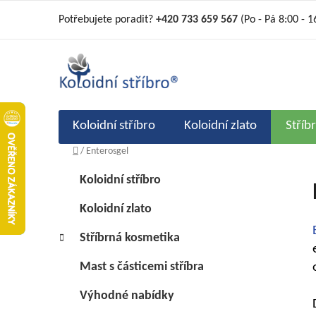
Přejít
Potřebujete poradit?
+420 733 659 567
(Po - Pá 8:00 - 1
na
obsah
Koloidní stříbro
Koloidní zlato
Stříb
Domů
/
Enterosgel
P
K
Přeskočit
Koloidní stříbro
a
kategorie
o
t
s
Koloidní zlato
e
t
g
Stříbrná kosmetika
r
o
a
r
Mast s částicemi stříbra
i
n
Výhodné nabídky
e
n