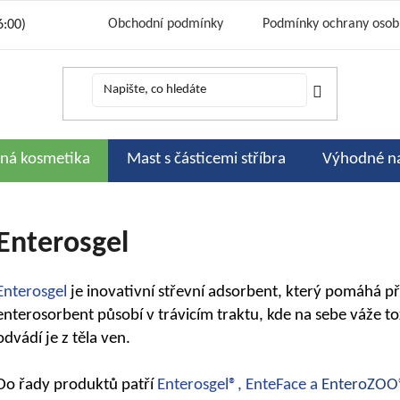
Obchodní podmínky
Podmínky ochrany osob
6:00)
Cena a způsoby dopravy
Bonusový progr
Kontakty
Podporujeme
Slevov
H
rná kosmetika
Mast s částicemi stříbra
Výhodné n
Enterosgel
Enterosgel
je inovativní střevní adsorbent, který pomáhá při
enterosorbent působí v trávicím traktu, kde na sebe váže tox
odvádí je z těla ven.
Do řady produktů patří
Enterosgel®, EnteFace a
EnteroZOO