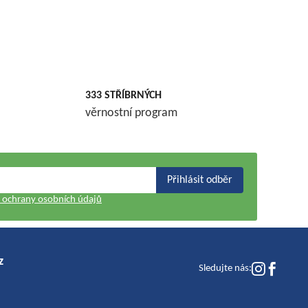
333 STŘÍBRNÝCH
věrnostní program
Přihlásit odběr
ochrany osobních údajů
z
Sledujte nás: