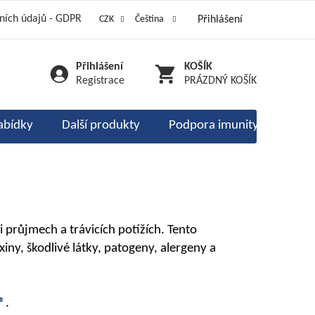
ních údajů - GDPR
CZK
Čeština
Přihlášení
am 333 stříbrných
é kódy a vouchery
odnocení obchodu
Přihlášení
NÁKUPNÍ
Registrace
PRÁZDNÝ KOŠÍK
KOŠÍK
abídky
Další produkty
Podpora imunity
Ente
 průjmech a trávicích potížích. Tento
iny, škodlivé látky, patogeny, alergeny a
®
.