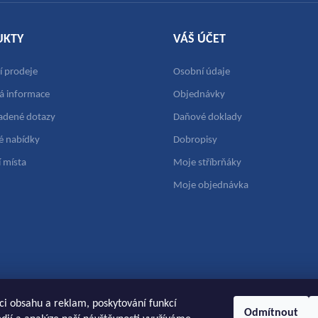
UKTY
VÁŠ ÚČET
 prodeje
Osobní údaje
vá informace
Objednávky
ladené dotazy
Daňové doklady
 nabídky
Dobropisy
 místa
Moje stříbrňáky
Moje objednávka
ci obsahu a reklam, poskytování funkcí
Odmítnout