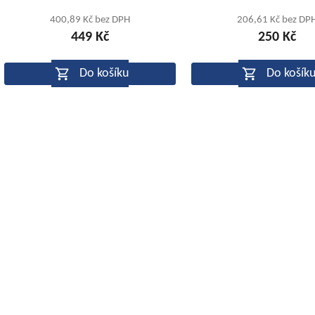
produktu
produk
400,89 Kč bez DPH
206,61 Kč bez DP
449 Kč
250 Kč
je
je
5,0
5,0
Do košíku
Do košík
z
z
5
5
O
hvězdiček.
hvězdič
v
l
á
d
a
c
í
p
r
v
k
y