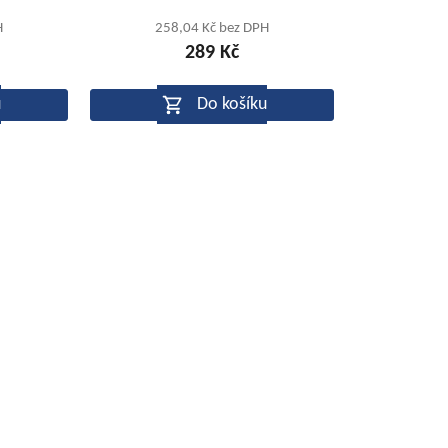
tu
produktu
H
258,04 Kč bez DPH
289 Kč
je
5,0
u
Do košíku
z
5
ek.
hvězdiček.