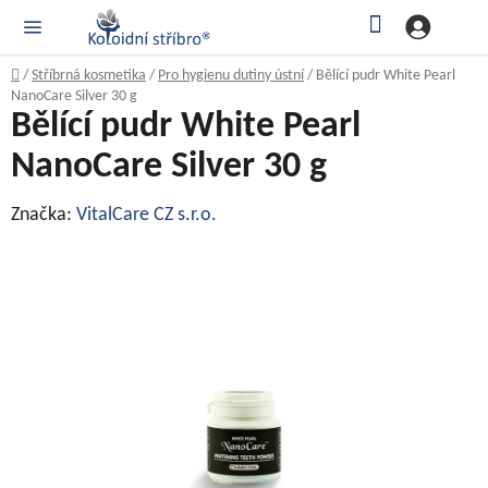
Přejít
Hledat
NÁK
KOŠ
na
obsah
Domů
/
Stříbrná kosmetika
/
Pro hygienu dutiny ústní
/
Bělící pudr White Pearl
NanoCare Silver 30 g
Bělící pudr White Pearl
NanoCare Silver 30 g
Značka:
VitalCare CZ s.r.o.