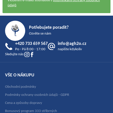
Vložením e-mailu souhlasíte s
podmínkami ochrany osobních
údajů
Z
á
Potřebujete poradit?
p
Ozvěte se nám
a
+420 733 659 567
info@agh2o.cz
t
Po - Pá 8:00 - 17:00
napište kdykoliv
í
Sledujte nás:
VŠE O NÁKUPU
Obchodní podmínky
Podmínky ochrany osobních údajů - GDPR
Cena a způsoby dopravy
Bonusový program 333 stříbrných