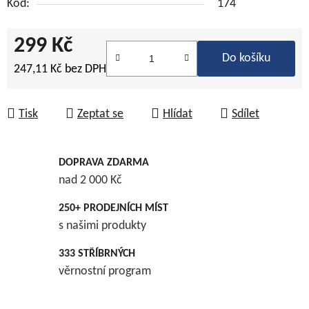
Kód:
174
299 Kč
Do košíku
247,11 Kč bez DPH
Měrná cena:
Tisk
Zeptat se
Hlídat
Sdílet
DOPRAVA ZDARMA
nad 2 000 Kč
250+ PRODEJNÍCH MÍST
s našimi produkty
333 STŘÍBRNÝCH
věrnostní program