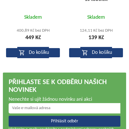
Průměrné
Průměrné
Skladem
Skladem
hodnocení
hodnocení
produktu
produktu
400,89 Kč bez DPH
124,11 Kč bez DPH
449 Kč
139 Kč
je
je
5,0
5,0
Do košíku
Do košíku
z
z
5
5
hvězdiček.
hvězdiček.
PŘIHLASTE SE K ODBĚRU NAŠICH
NOVINEK
Nenechte si ujít žádnou novinku ani akci
Přihlásit odběr