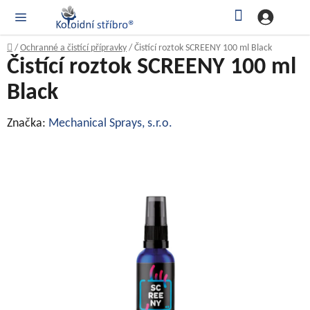
Přejít
Hledat
NÁK
KOŠ
na
obsah
Domů
/
Ochranné a čistící přípravky
/
Čistící roztok SCREENY 100 ml Black
Čistící roztok SCREENY 100 ml
Black
Značka:
Mechanical Sprays, s.r.o.