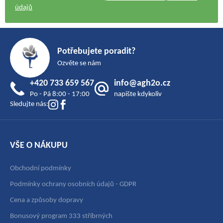
údajů
Z
á
Potřebujete poradit?
p
Ozvěte se nám
a
+420 733 659 567
info@agh2o.cz
t
Po - Pá 8:00 - 17:00
napište kdykoliv
í
Sledujte nás:
VŠE O NÁKUPU
Obchodní podmínky
Podmínky ochrany osobních údajů - GDPR
Cena a způsoby dopravy
Bonusový program 333 stříbrných