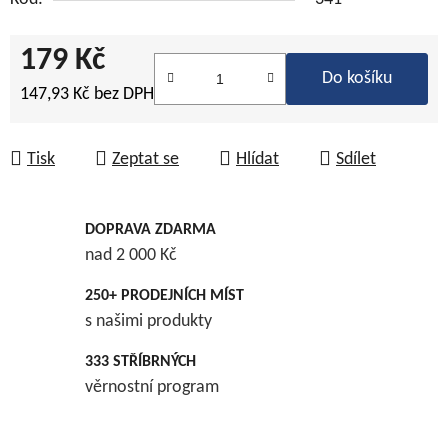
179 Kč
Do košíku
147,93 Kč bez DPH
Měrná cena:
Tisk
Zeptat se
Hlídat
Sdílet
DOPRAVA ZDARMA
nad 2 000 Kč
250+ PRODEJNÍCH MÍST
s našimi produkty
333 STŘÍBRNÝCH
věrnostní program