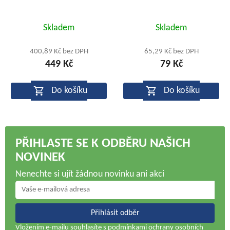
Průměrné
Skladem
Skladem
hodnocení
produktu
400,89 Kč bez DPH
65,29 Kč bez DPH
449 Kč
79 Kč
je
5,0
Do košíku
Do košíku
z
5
hvězdiček.
PŘIHLASTE SE K ODBĚRU NAŠICH
NOVINEK
Nenechte si ujít žádnou novinku ani akci
Přihlásit odběr
Vložením e-mailu souhlasíte s
podmínkami ochrany osobních