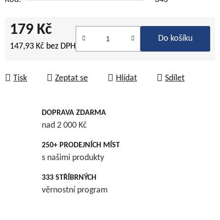
179 Kč
Do košíku
147,93 Kč bez DPH
Měrná cena:
Tisk
Zeptat se
Hlídat
Sdílet
DOPRAVA ZDARMA
nad 2 000 Kč
250+ PRODEJNÍCH MÍST
s našimi produkty
333 STŘÍBRNÝCH
věrnostní program