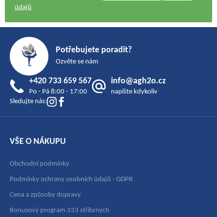
údajů
Z
á
Potřebujete poradit?
p
Ozvěte se nám
a
+420 733 659 567
info@agh2o.cz
t
Po - Pá 8:00 - 17:00
napište kdykoliv
í
Sledujte nás:
VŠE O NÁKUPU
Obchodní podmínky
Podmínky ochrany osobních údajů - GDPR
Cena a způsoby dopravy
Bonusový program 333 stříbrných