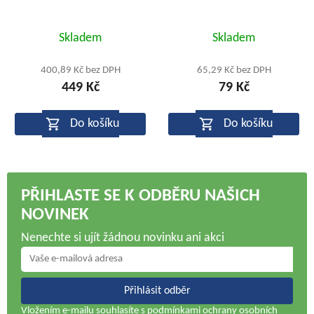
Průměrné
Skladem
Skladem
hodnocení
produktu
400,89 Kč bez DPH
65,29 Kč bez DPH
449 Kč
79 Kč
je
5,0
Do košíku
Do košíku
z
5
hvězdiček.
PŘIHLASTE SE K ODBĚRU NAŠICH
NOVINEK
Nenechte si ujít žádnou novinku ani akci
Přihlásit odběr
Vložením e-mailu souhlasíte s
podmínkami ochrany osobních