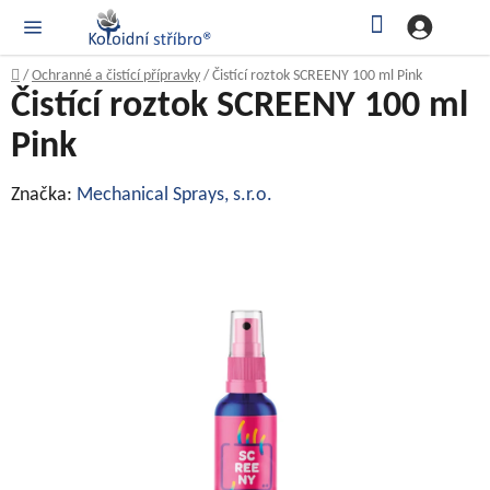
Přejít
Hledat
NÁK
KOŠ
na
obsah
Domů
/
Ochranné a čistící přípravky
/
Čistící roztok SCREENY 100 ml Pink
Čistící roztok SCREENY 100 ml
Pink
Značka:
Mechanical Sprays, s.r.o.