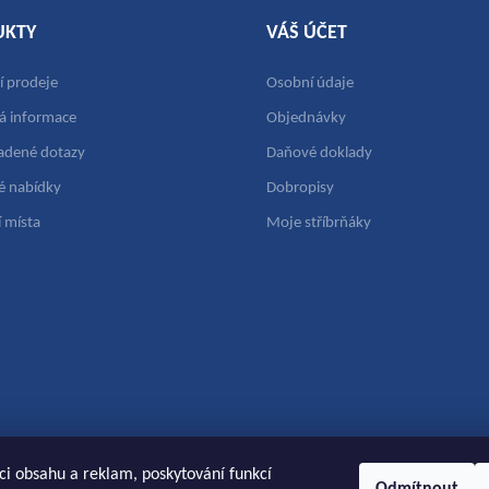
UKTY
VÁŠ ÚČET
 prodeje
Osobní údaje
vá informace
Objednávky
ladené dotazy
Daňové doklady
 nabídky
Dobropisy
 místa
Moje stříbrňáky
ci obsahu a reklam, poskytování funkcí