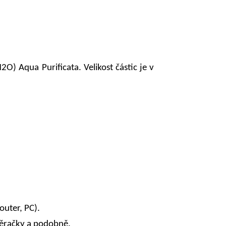
2O) Aqua Purificata. Velikost částic je v
uter, PC).
aběračky a podobně.