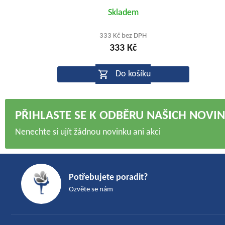
Průměrné
Skladem
hodnocení
produktu
333 Kč bez DPH
333 Kč
je
5,0
Do košíku
z
5
hvězdiček.
PŘIHLASTE SE K ODBĚRU NAŠICH NOVI
Nenechte si ujít žádnou novinku ani akci
Z
á
Potřebujete poradit?
p
Ozvěte se nám
a
t
í