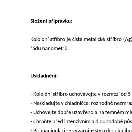
Složení přípravku:
Koloidní stříbro je čisté metalické stříbro (
řádu nanometrů.
Uskladnění:
- Koloidní stříbro uchovávejte v rozmezí od 5
- Neskladujte v chladničce, rozhodně nezmra
- Uchovejte dobře uzavřeno a na temném mís
- Chraňte před intenzivním a dlouhodobě půs
- Při manipulaci se vyvarujte styku koloidníh