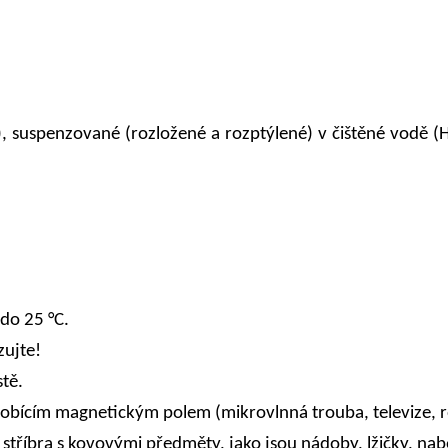
Ag), suspenzované (rozložené a rozptýlené) v čištěné vodě (H
 do 25 °C.
zujte!
tě.
obícím magnetickým polem (mikrovlnná trouba, televize, ro
o stříbra s kovovými předměty, jako jsou nádoby, lžičky, n