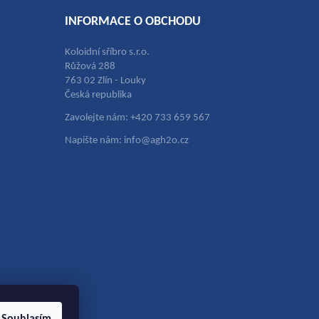
INFORMACE O OBCHODU
Koloidní sříbro s.r.o.
Růžová 288
763 02 Zlín - Louky
Česká republika
Zavolejte nám: +420 733 659 567
Napište nám: info@agh2o.cz