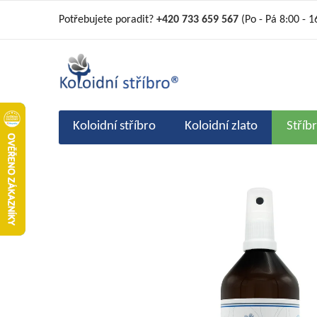
Přejít
Potřebujete poradit?
+420 733 659 567
(Po - Pá 8:00 - 1
na
obsah
Koloidní stříbro
Koloidní zlato
Stříb