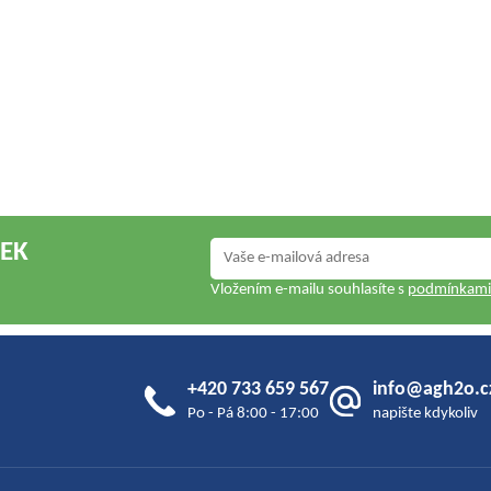
NEK
Vložením e-mailu souhlasíte s
podmínkami 
+420 733 659 567
info@agh2o.c
Po - Pá 8:00 - 17:00
napište kdykoliv