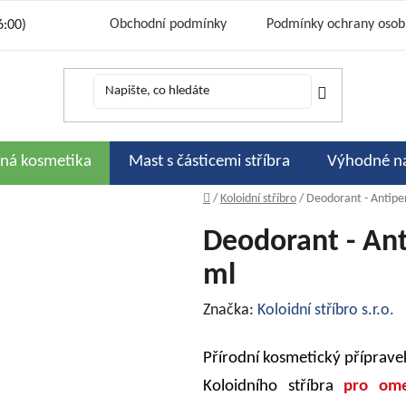
Obchodní podmínky
Podmínky ochrany osob
6:00)
Cena a způsoby dopravy
Bonusový progr
Kontakty
Podporujeme
Slevov
Hodnocení obchodu
rná kosmetika
Mast s částicemi stříbra
Výhodné n
Domů
/
Koloidní stříbro
/
Deodorant - Antiper
Deodorant - Ant
ml
Značka:
Koloidní stříbro s.r.o.
Přírodní kosmetický příprave
Koloidního stříbra
pro ome