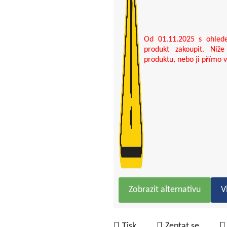
Od 01.11.2025 s ohlede
produkt zakoupit. Níže
produktu, nebo ji přímo v
Zobrazit alternativu
V
Tisk
Zeptat se