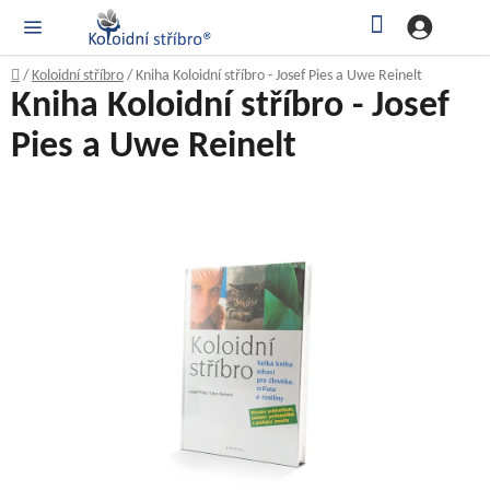
Přejít
Hledat
NÁK
KOŠ
na
obsah
Domů
/
Koloidní stříbro
/
Kniha Koloidní stříbro - Josef Pies a Uwe Reinelt
Kniha Koloidní stříbro - Josef
Pies a Uwe Reinelt