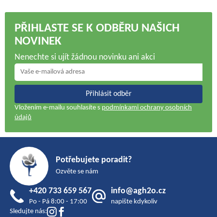
PŘIHLASTE SE K ODBĚRU NAŠICH
NOVINEK
Nenechte si ujít žádnou novinku ani akci
Přihlásit odběr
Vložením e-mailu souhlasíte s
podmínkami ochrany osobních
údajů
Z
á
Potřebujete poradit?
p
Ozvěte se nám
a
+420 733 659 567
info@agh2o.cz
t
Po - Pá 8:00 - 17:00
napište kdykoliv
í
Sledujte nás: