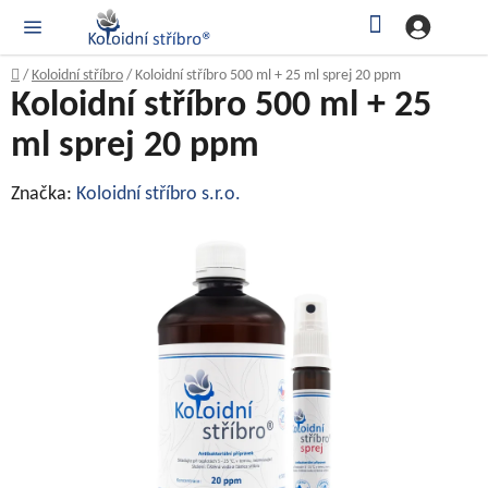
Přejít
Hledat
NÁK
KOŠ
na
obsah
Domů
/
Koloidní stříbro
/
Koloidní stříbro 500 ml + 25 ml sprej 20 ppm
Koloidní stříbro 500 ml + 25
ml sprej 20 ppm
Značka:
Koloidní stříbro s.r.o.