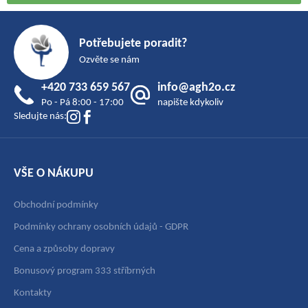
Z
á
Potřebujete poradit?
p
Ozvěte se nám
a
+420 733 659 567
info@agh2o.cz
t
Po - Pá 8:00 - 17:00
napište kdykoliv
í
Sledujte nás:
VŠE O NÁKUPU
Obchodní podmínky
Podmínky ochrany osobních údajů - GDPR
Cena a způsoby dopravy
Bonusový program 333 stříbrných
Kontakty