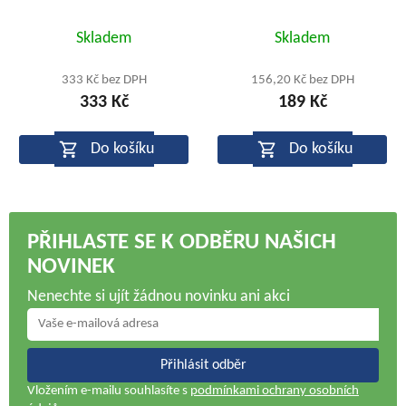
Průměrné
Skladem
Skladem
hodnocení
produktu
333 Kč bez DPH
156,20 Kč bez DPH
333 Kč
189 Kč
je
5,0
Do košíku
Do košíku
z
5
hvězdiček.
PŘIHLASTE SE K ODBĚRU NAŠICH
NOVINEK
Nenechte si ujít žádnou novinku ani akci
Přihlásit odběr
Vložením e-mailu souhlasíte s
podmínkami ochrany osobních