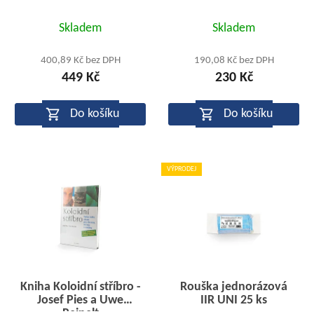
Průměrné
Průměrné
Skladem
Skladem
hodnocení
hodnocení
produktu
produktu
400,89 Kč bez DPH
190,08 Kč bez DPH
449 Kč
230 Kč
je
je
5,0
5,0
Do košíku
Do košíku
z
z
5
5
hvězdiček.
hvězdiček.
VÝPRODEJ
Kniha Koloidní stříbro -
Rouška jednorázová
Josef Pies a Uwe
IIR UNI 25 ks
Reinelt