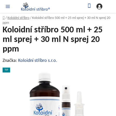
Přejít
Hledat
NÁK
KOŠ
na
obsah
Domů
/
Koloidní stříbro
/
Koloidní stříbro 500 ml + 25 ml sprej + 30 ml N sprej 20
ppm
Koloidní stříbro 500 ml + 25
ml sprej + 30 ml N sprej 20
ppm
Značka:
Koloidní stříbro s.r.o.
TIP