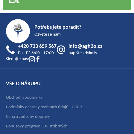
údajů
Z
á
Potřebujete poradit?
p
Ozvěte se nám
a
+420 733 659 567
info@agh2o.cz
t
Po - Pá 8:00 - 17:00
napište kdykoliv
í
Sledujte nás:
VŠE O NÁKUPU
Obchodní podmínky
Podmínky ochrany osobních údajů - GDPR
Cena a způsoby dopravy
Bonusový program 333 stříbrných