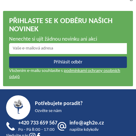
PŘIHLASTE SE K ODBĚRU NAŠICH
NOVINEK
Nenechte si ujít žádnou novinku ani akci
Přihlásit odběr
Vložením e-mailu souhlasíte s
podmínkami ochrany osobních
údajů
Z
á
Potřebujete poradit?
p
Ozvěte se nám
a
+420 733 659 567
info@agh2o.cz
t
Po - Pá 8:00 - 17:00
napište kdykoliv
í
Sledujte nás: