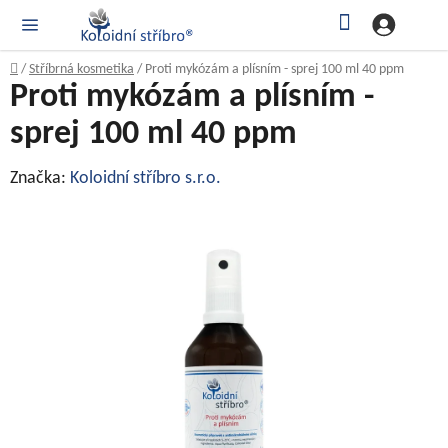
Přejít
Hledat
NÁK
KOŠ
na
obsah
Domů
/
Stříbrná kosmetika
/
Proti mykózám a plísním - sprej 100 ml 40 ppm
Proti mykózám a plísním -
sprej 100 ml 40 ppm
Značka:
Koloidní stříbro s.r.o.