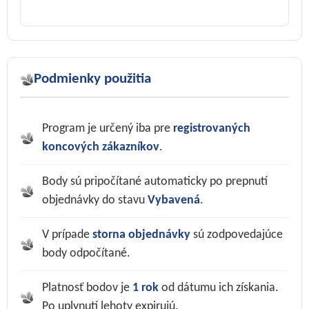
Podmienky použitia
Program je určený iba pre
registrovaných
koncových zákazníkov
.
Body sú pripočítané automaticky po prepnutí
objednávky do stavu
Vybavená
.
V prípade
storna objednávky
sú zodpovedajúce
body odpočítané.
Platnosť bodov je
1 rok
od dátumu ich získania.
Po uplynutí lehoty expirujú.