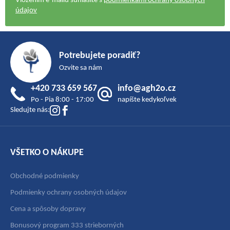
Vložením e-mailu súhlasíte s
podmienkami ochrany osobných
údajov
Z
á
Potrebujete poradiť?
p
Ozvite sa nám
ä
+420 733 659 567
info@agh2o.cz
t
Po - Pia 8:00 - 17:00
napíšte kedykoľvek
i
Sledujte nás:
e
VŠETKO O NÁKUPE
Obchodné podmienky
Podmienky ochrany osobných údajov
Cena a spôsoby dopravy
Bonusový program 333 strieborných