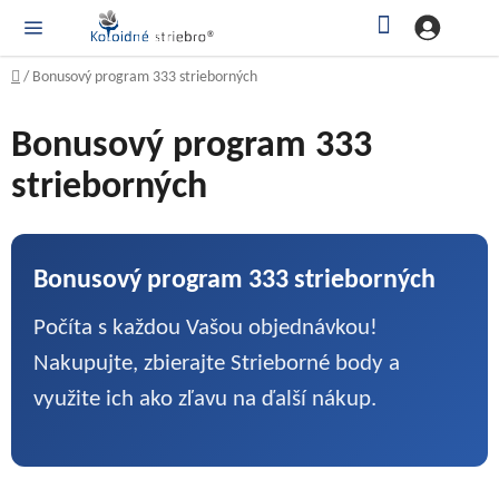
Prejsť
Hľadať
NÁ
KOŠ
na
obsah
Domov
/
Bonusový program 333 strieborných
Bonusový program 333
strieborných
Bonusový program 333 strieborných
Počíta s každou Vašou objednávkou!
Nakupujte, zbierajte Strieborné body a
využite ich ako zľavu na ďalší nákup.