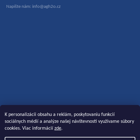
Napíšte nám: info@agh2o.cz
K personalizácii obsahu a reklám, poskytovaniu funkcií
sociálnych médií a analýze našej návštevnosti využívame súbory
cookies. Viac informácií
zde
.