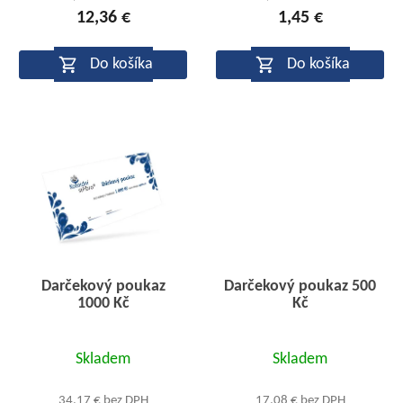
o
12,36 €
1,45 €
je
v
5,0
Do košíka
Do košíka
z
5
hviezdičiek.
Darčekový poukaz
Darčekový poukaz 500
1000 Kč
Kč
Priemerné
Priemerné
Skladem
Skladem
hodnotenie
hodnotenie
produktu
produktu
34,17 € bez DPH
17,08 € bez DPH