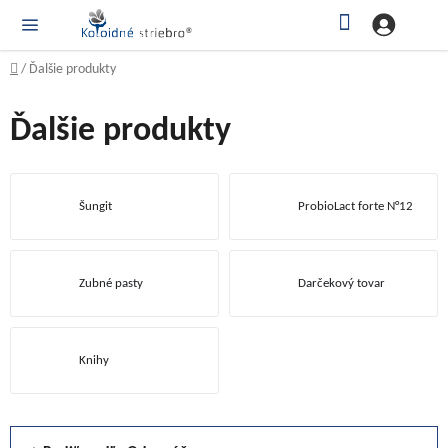
Prejsť
Hľadať
NÁ
KOŠ
na
obsah
Domov
/
Ďalšie produkty
Ďalšie produkty
Šungit
ProbioLact forte N°12
Zubné pasty
Darčekový tovar
Knihy
R