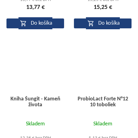
13,77 €
15,25 €
je
je
5,0
5,0
Do košíka
Do košíka
z
z
5
5
hviezdičiek.
hviezdičiek.
Kniha Šungit - Kameň
ProbioLact Forte N°12
života
10 toboliek
Priemerné
Priemerné
Skladem
Skladem
hodnotenie
hodnotenie
produktu
produktu