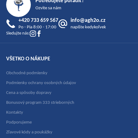
Potrebujete poradiť?
p
Ozvite sa nám
ä
+420 733 659 567
info@agh2o.cz
t
Po - Pia 8:00 - 17:00
napíšte kedykoľvek
i
Sledujte nás:
e
VŠETKO O NÁKUPE
Obchodné podmienky
Podmienky ochrany osobných údajov
Cena a spôsoby dopravy
Bonusový program 333 strieborných
Kontakty
Podporujeme
Zľavové kódy a poukážky