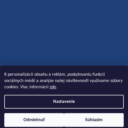
K personalizácii obsahu a reklám, poskytovaniu funkcií
sociálnych médií a analýze našej návštevnosti využívame súbory
cookies. Viac informácií
zde
.
Nastavenie
Vytvoril Shoptet
|
Anque
Odmietnuť
Súhlasím
Copyright 2026
Koloidní stříbro s.r.o.
. Všetky práva vyhradené.
Upraviť nastavenie cookies