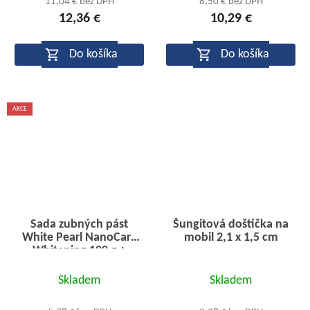
11,04 € bez DPH
8,50 € bez DPH
12,36 €
10,29 €
je
je
4,5
5,0
Do košíka
Do košíka
z
z
5
5
hviezdičiek.
hviezdičiek.
AKCE
Sada zubných pást
Šungitová doštička na
White Pearl NanoCare
mobil 2,1 x 1,5 cm
Whitening 100 g +
Sensitive 100 g
Priemerné
ZADARMO
Skladem
Skladem
hodnotenie