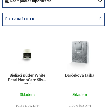
Radiť podľa:
Odporúčame
a
d
e
OTVORIŤ FILTER
n
i
V
e
ý
p
p
r
i
o
s
d
p
u
r
k
Bieliaci púder White
Darčeková taška
o
t
Pearl NanoCare Silver
d
o
30 g
u
v
Priemerné
Skladem
Skladem
k
hodnotenie
t
produktu
10,21 € bez DPH
1,20 € bez DPH