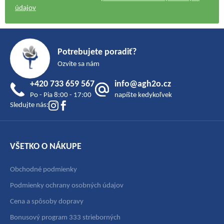
údajov
Z
á
Potrebujete poradiť?
p
Ozvite sa nám
ä
+420 733 659 567
info@agh2o.cz
t
Po - Pia 8:00 - 17:00
napíšte kedykoľvek
i
Sledujte nás:
e
VŠETKO O NÁKUPE
Obchodné podmienky
Podmienky ochrany osobných údajov
Cena a spôsoby dopravy
Bonusový program 333 strieborných