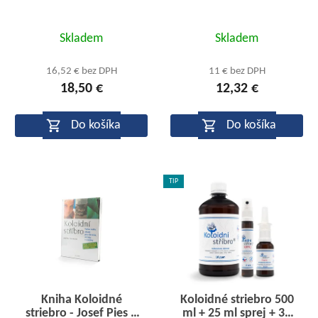
Priemerné
Priemerné
Skladem
Skladem
hodnotenie
hodnotenie
produktu
produktu
16,52 € bez DPH
11 € bez DPH
18,50 €
12,32 €
je
je
5,0
5,0
Do košíka
Do košíka
z
z
5
5
hviezdičiek.
hviezdičiek.
TIP
Kniha Koloidné
Koloidné striebro 500
striebro - Josef Pies a
ml + 25 ml sprej + 30