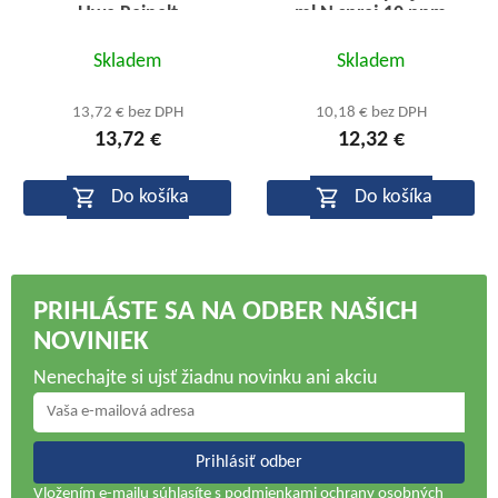
Uwe Reinelt
ml N sprej 10 ppm
Priemerné
Priemerné
Skladem
Skladem
hodnotenie
hodnotenie
produktu
produktu
13,72 € bez DPH
10,18 € bez DPH
13,72 €
12,32 €
je
je
5,0
5,0
Do košíka
Do košíka
z
z
5
5
hviezdičiek.
hviezdičiek.
PRIHLÁSTE SA NA ODBER NAŠICH
NOVINIEK
Nenechajte si ujsť žiadnu novinku ani akciu
Prihlásiť odber
Vložením e-mailu súhlasíte s
podmienkami ochrany osobných