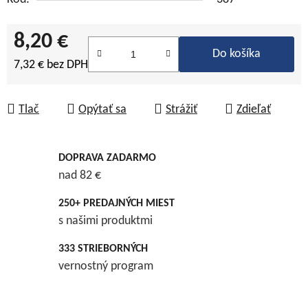
8,20 €
Do košíka
7,32 € bez DPH
Jednotková cena:
Tlač
Opýtať sa
Strážiť
Zdieľať
DOPRAVA ZADARMO
nad 82 €
250+ PREDAJNÝCH MIEST
s našimi produktmi
333 STRIEBORNÝCH
vernostný program