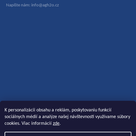
Napíšte nám: info@agh2o.cz
K personalizácii obsahu a reklám, poskytovaniu funkcií
sociálnych médií a analýze našej návštevnosti využívame súbory
cookies. Viac informácií
zde
.