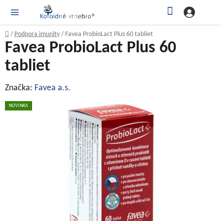
Prejsť
Hľadať
NÁ
KOŠ
na
obsah
Domov
/
Podpora imunity
/
Favea ProbioLact Plus 60 tabliet
Favea ProbioLact Plus 60
tabliet
Značka:
Favea a.s.
NOVINKA