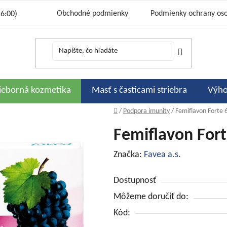
Obchodné podmienky
Podmienky ochrany os
16:00)
Cena a sp
Bonusový program 333 strieborných
Podporujeme
Zľavové kó
Hodnotenie obchodu
Moj
rieborná kozmetika
Masť s časticami striebra
Výho
Domov
/
Podpora imunity
/
Femiflavon Forte 
Femiflavon Fort
Značka:
Favea a.s.
Dostupnosť
Môžeme doručiť do:
Kód: