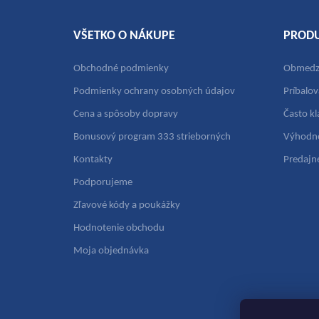
i
e
VŠETKO O NÁKUPE
PROD
Obchodné podmienky
Obmedze
Podmienky ochrany osobných údajov
Príbalov
Cena a spôsoby dopravy
Často k
Bonusový program 333 strieborných
Výhodn
Kontakty
Predajn
Podporujeme
Zľavové kódy a poukážky
Hodnotenie obchodu
Moja objednávka