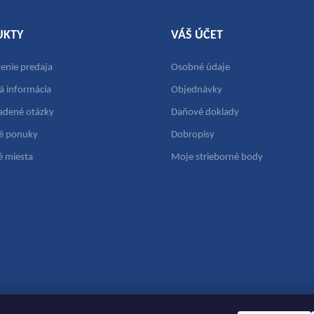
UKTY
VÁŠ ÚČET
nie predaja
Osobné údaje
á informácia
Objednávky
ladené otázky
Daňové doklady
é ponuky
Dobropisy
é miesta
Moje strieborné body