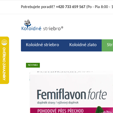
Prejsť
Potrebujete poradiť?
+420 733 659 567
(Po - Pia 8:00 - 
na
obsah
Koloidné striebro
Koloidné zlato
St
NOVINKA