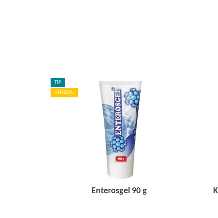
TIP
VÝPREDAJ
Enterosgel 90 g
K