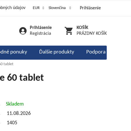
obných údajov
EUR
Slovenčina
Prihlásenie
ôsoby dopravy
Kontakty
dy a poukážky
Prihlásenie
NÁKUPNÝ
a objednávka
Registrácia
PRÁZDNY KOŠÍK
KOŠÍK
dné ponuky
Ďalšie produkty
Podpora imunity
60 tablet
e 60 tablet
Skladem
11.08.2026
1405