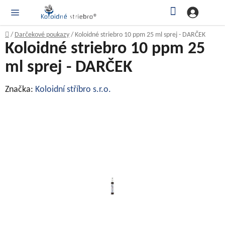
Prejsť
Hľadať
NÁ
KOŠ
na
obsah
Domov
/
Darčekové poukazy
/
Koloidné striebro 10 ppm 25 ml sprej - DARČEK
Koloidné striebro 10 ppm 25
ml sprej - DARČEK
Značka:
Koloidní stříbro s.r.o.