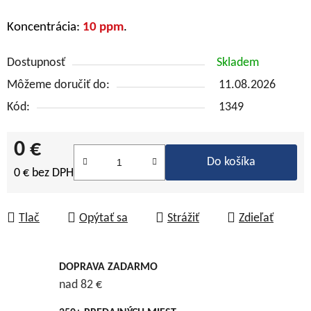
Koncentrácia
:
10 ppm
.
Dostupnosť
Skladem
Môžeme doručiť do:
11.08.2026
Kód:
1349
0 €
Do košíka
0 € bez DPH
Jednotková cena:
Tlač
Opýtať sa
Strážiť
Zdieľať
DOPRAVA ZADARMO
nad 82 €