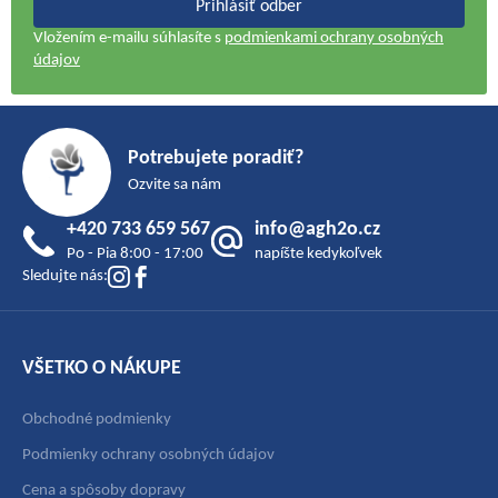
Prihlásiť odber
Vložením e-mailu súhlasíte s
podmienkami ochrany osobných
údajov
Z
á
Potrebujete poradiť?
p
Ozvite sa nám
ä
+420 733 659 567
info@agh2o.cz
t
Po - Pia 8:00 - 17:00
napíšte kedykoľvek
i
Sledujte nás:
e
VŠETKO O NÁKUPE
Obchodné podmienky
Podmienky ochrany osobných údajov
Cena a spôsoby dopravy