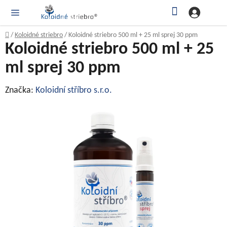
Prejsť
Hľadať
NÁ
KOŠ
na
obsah
Domov
/
Koloidné striebro
/
Koloidné striebro 500 ml + 25 ml sprej 30 ppm
Koloidné striebro 500 ml + 25
ml sprej 30 ppm
Značka:
Koloidní stříbro s.r.o.