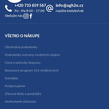
ä
+420 733 659 567
info@agh2o.cz
t
Po - Pia 8:00 - 17:00
napíšte kedykoľvek
i
Sledujte nás:
e
VŠETKO O NÁKUPE
Obchodné podmienky
Podmienky ochrany osobných údajov
Cena a spôsoby dopravy
Bonusový program 333 strieborných
Kontakty
Podporujeme
Zľavové kódy a poukážky
Hodnotenie obchodu