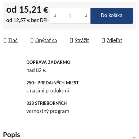
od
15,21 €
Do košíka
od
12,57 €
bez DPH
Jednotková cena:
Tlač
Opýtať sa
Strážiť
Zdieľať
DOPRAVA ZADARMO
nad 82 €
250+ PREDAJNÝCH MIEST
s našimi produktmi
333 STRIEBORNÝCH
vernostný program
Popis