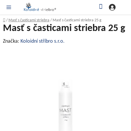
Prejsť
Hľadať
NÁ
KOŠ
na
obsah
Domov
/
Masť s časticami striebra
/
Masť s časticami striebra 25 g
Masť s časticami striebra 25 g
Značka:
Koloidní stříbro s.r.o.