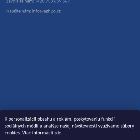
Zavolajte nám: +420 733 659 567
Napíšte nám: info@agh2o.cz
K personalizácii obsahu a reklám, poskytovaniu funkcií
sociálnych médií a analýze našej návštevnosti využívame súbory
cookies. Viac informácií
zde
.