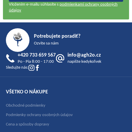
Vložením e-mailu súhlasíte s
podmienkami ochrany osobných
údajov
Z
á
Potrebujete poradiť?
p
Ozvite sa nám
ä
+420 733 659 567
info@agh2o.cz
t
Po - Pia 8:00 - 17:00
napíšte kedykoľvek
i
Sledujte nás:
e
VŠETKO O NÁKUPE
Obchodné podmienky
Podmienky ochrany osobných údajov
Cena a spôsoby dopravy