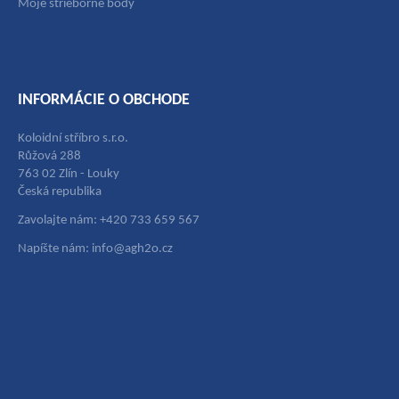
Moje strieborné body
INFORMÁCIE O OBCHODE
Koloidní stříbro s.r.o.
Růžová 288
763 02 Zlín - Louky
Česká republika
Zavolajte nám: +420 733 659 567
Napíšte nám: info@agh2o.cz