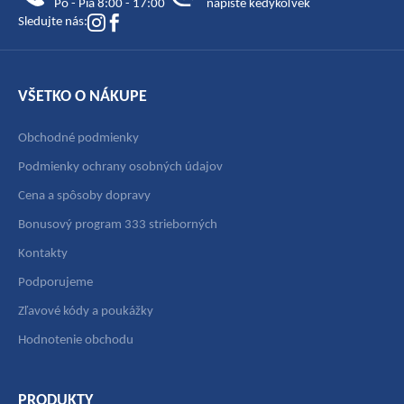
Po - Pia 8:00 - 17:00
napíšte kedykoľvek
i
Sledujte nás:
e
VŠETKO O NÁKUPE
Obchodné podmienky
Podmienky ochrany osobných údajov
Cena a spôsoby dopravy
Bonusový program 333 strieborných
Kontakty
Podporujeme
Zľavové kódy a poukážky
Hodnotenie obchodu
PRODUKTY