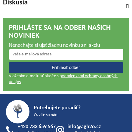
Diskusia
PRIHLÁSTE SA NA ODBER NAŠICH
NOVINIEK
Nenechajte si ujsť žiadnu novinku ani akciu
Prihlásiť odber
Vložením e-mailu súhlasíte s
podmienkami ochrany osobných
údajov
Z
á
Potrebujete poradiť?
p
Ozvite sa nám
ä
+420 733 659 567
info@agh2o.cz
t