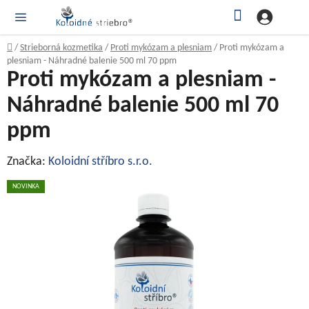
Prejsť
Hľadať
NÁ
KOŠ
na
obsah
Domov
/
Strieborná kozmetika
/
Proti mykózam a plesniam
/
Proti mykózam a
plesniam - Náhradné balenie 500 ml 70 ppm
Proti mykózam a plesniam -
Náhradné balenie 500 ml 70
ppm
Značka:
Koloidní stříbro s.r.o.
NOVINKA