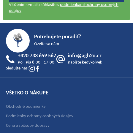
Vložením e-mailu súhlasíte s
podmienkami ochrany osobných
údajov
Z
á
Potrebujete poradiť?
p
Ozvite sa nám
ä
+420 733 659 567
info@agh2o.cz
t
Po - Pia 8:00 - 17:00
napíšte kedykoľvek
i
Sledujte nás:
e
VŠETKO O NÁKUPE
Obchodné podmienky
Podmienky ochrany osobných údajov
Cena a spôsoby dopravy