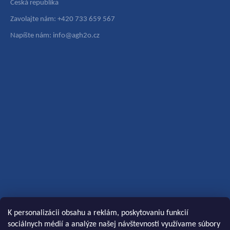
Česká republika
Zavolajte nám: +420 733 659 567
Napíšte nám: info@agh2o.cz
K personalizácii obsahu a reklám, poskytovaniu funkcií
sociálnych médií a analýze našej návštevnosti využívame súbory