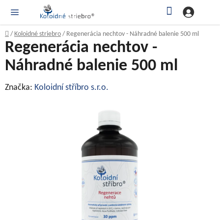
Prejsť
Hľadať
NÁ
KOŠ
na
obsah
Domov
/
Koloidné striebro
/
Regenerácia nechtov - Náhradné balenie 500 ml
Regenerácia nechtov -
Náhradné balenie 500 ml
Značka:
Koloidní stříbro s.r.o.