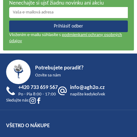
Nenechajte si ujsť žiadnu novinku ani akciu
Prihlásiť odber
Vložením e-mailu súhlasíte s
podmienkami ochrany osobných
údajov
Z
á
Potrebujete poradiť?
p
Ozvite sa nám
ä
+420 733 659 567
info@agh2o.cz
t
Po - Pia 8:00 - 17:00
napíšte kedykoľvek
i
Sledujte nás:
e
VŠETKO O NÁKUPE