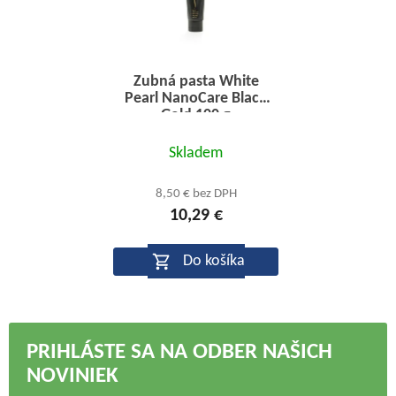
Zubná pasta White
Pearl NanoCare Black
Gold 100 g
Priemerné
Skladem
hodnotenie
produktu
8,50 € bez DPH
10,29 €
je
5,0
Do košíka
z
5
hviezdičiek.
PRIHLÁSTE SA NA ODBER NAŠICH
NOVINIEK