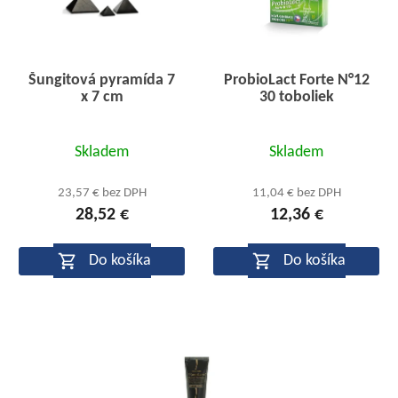
Šungitová pyramída 7
ProbioLact Forte N°12
x 7 cm
30 toboliek
Priemerné
Skladem
Skladem
hodnotenie
produktu
23,57 € bez DPH
11,04 € bez DPH
28,52 €
12,36 €
je
4,5
Do košíka
Do košíka
z
5
hviezdičiek.