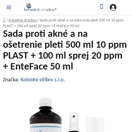
Prejsť
Hľadať
NÁ
KOŠ
na
obsah
Domov
/
Koloidné striebro
/
Sada proti akné a na ošetrenie pleti 500 ml 10 ppm
PLAST + 100 ml sprej 20 ppm + EnteFace 50 ml
Sada proti akné a na
ošetrenie pleti 500 ml 10 ppm
PLAST + 100 ml sprej 20 ppm
+ EnteFace 50 ml
Značka:
Koloidní stříbro s.r.o.