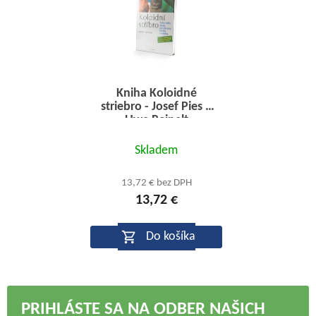
Kniha Koloidné
striebro - Josef Pies a
Uwe Reinelt
Priemerné
Skladem
hodnotenie
produktu
13,72 € bez DPH
13,72 €
je
5,0
Do košíka
z
5
hviezdičiek.
PRIHLÁSTE SA NA ODBER NAŠICH