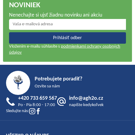
NOVINIEK
Nenechajte si ujsť žiadnu novinku ani akciu
Prihlásiť odber
Vložením e-mailu súhlasíte s
podmienkami ochrany osobných
údajov
Z
á
Potrebujete poradiť?
p
Ozvite sa nám
ä
+420 733 659 567
info@agh2o.cz
t
Po - Pia 8:00 - 17:00
napíšte kedykoľvek
i
Sledujte nás:
e