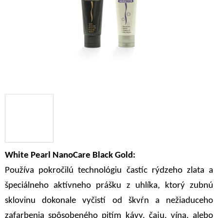
White Pearl NanoCare Black Gold:
Používa pokročilú technológiu častíc rýdzeho zlata a
špeciálneho aktívneho prášku z uhlíka, ktorý zubnú
sklovinu dokonale vyčistí od škvŕn a nežiaduceho
zafarbenia spôsobeného pitím kávy, čaju, vína, alebo