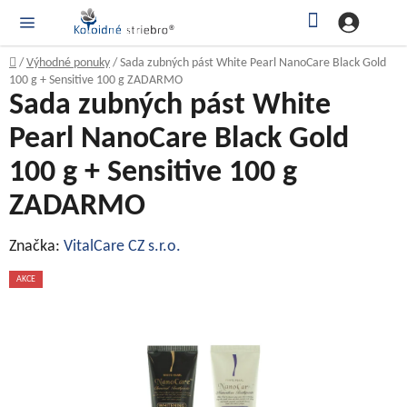
Prejsť
Hľadať
NÁ
KOŠ
na
obsah
Domov
/
Výhodné ponuky
/
Sada zubných pást White Pearl NanoCare Black Gold
100 g + Sensitive 100 g ZADARMO
Sada zubných pást White
Pearl NanoCare Black Gold
100 g + Sensitive 100 g
ZADARMO
Značka:
VitalCare CZ s.r.o.
AKCE