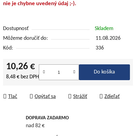
nie je chybne uvedený údaj ;-).
Dostupnosť
Skladem
Môžeme doručiť do:
11.08.2026
Kód:
336
10,26 €
Do košíka
8,48 € bez DPH
Jednotková cena:
Tlač
Opýtať sa
Strážiť
Zdieľať
DOPRAVA ZADARMO
nad 82 €