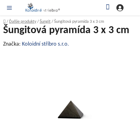
Prejsť
Hľadať
NÁ
KOŠ
na
obsah
Domov
/
Ďalšie produkty
/
Šungit
/
Šungitová pyramída 3 x 3 cm
Šungitová pyramída 3 x 3 cm
Značka:
Koloidní stříbro s.r.o.