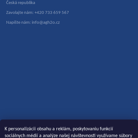
Česká republika
Zavolajte nám: +420 733 659 567
Napíšte nám: info@agh2o.cz
K personalizácii obsahu a reklám, poskytovaniu funkcií
sociálnych médií a analýze našej návštevnosti využívame súbory