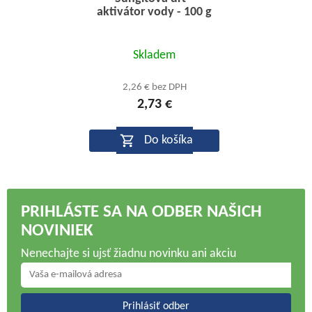
aktivátor vody - 100 g
Priemerné
Skladem
hodnotenie
produktu
2,26 € bez DPH
2,73 €
je
5,0
Do košíka
z
5
hviezdičiek.
PRIHLÁSTE SA NA ODBER NAŠICH
NOVINIEK
Nenechajte si ujsť žiadnu novinku ani akciu
Prihlásiť odber