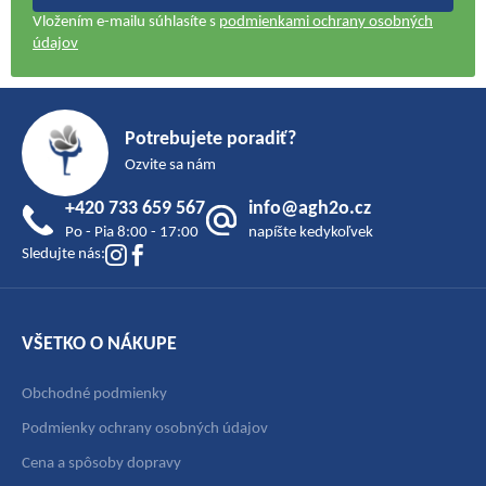
Vložením e-mailu súhlasíte s
podmienkami ochrany osobných
údajov
Z
á
Potrebujete poradiť?
p
Ozvite sa nám
ä
+420 733 659 567
info@agh2o.cz
t
Po - Pia 8:00 - 17:00
napíšte kedykoľvek
i
Sledujte nás:
e
VŠETKO O NÁKUPE
Obchodné podmienky
Podmienky ochrany osobných údajov
Cena a spôsoby dopravy