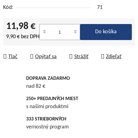
Kód:
71
11,98 €
Do košíka
9,90 € bez DPH
Jednotková cena:
Tlač
Opýtať sa
Strážiť
Zdieľať
DOPRAVA ZADARMO
nad 82 €
250+ PREDAJNÝCH MIEST
s našimi produktmi
333 STRIEBORNÝCH
vernostný program