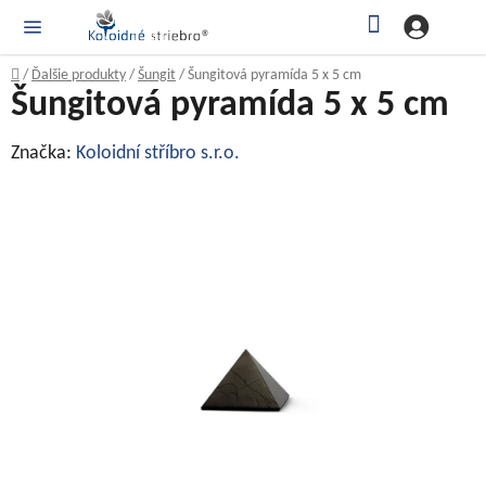
Prejsť
Hľadať
NÁ
KOŠ
na
obsah
Domov
/
Ďalšie produkty
/
Šungit
/
Šungitová pyramída 5 x 5 cm
Šungitová pyramída 5 x 5 cm
Značka:
Koloidní stříbro s.r.o.