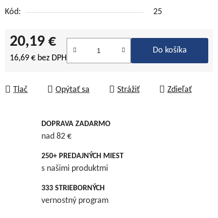
Kód:
25
20,19 €
Do košíka
16,69 € bez DPH
Jednotková cena:
Tlač
Opýtať sa
Strážiť
Zdieľať
DOPRAVA ZADARMO
nad 82 €
250+ PREDAJNÝCH MIEST
s našimi produktmi
333 STRIEBORNÝCH
vernostný program