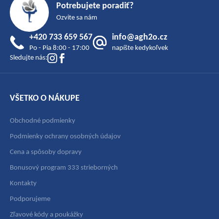
á
Potrebujete poradiť?
p
Ozvite sa nám
ä
+420 733 659 567
info@agh2o.cz
t
Po - Pia 8:00 - 17:00
napíšte kedykoľvek
i
Sledujte nás:
e
VŠETKO O NÁKUPE
Obchodné podmienky
Podmienky ochrany osobných údajov
Cena a spôsoby dopravy
Bonusový program 333 strieborných
Kontakty
Podporujeme
Zľavové kódy a poukážky