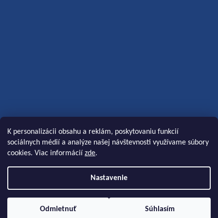
K personalizácii obsahu a reklám, poskytovaniu funkcií
sociálnych médií a analýze našej návštevnosti využívame súbory
cookies. Viac informácií
zde
.
Nastavenie
Vytvoril Shoptet
|
Anque
Odmietnuť
Súhlasím
Copyright 2026
Koloidní stříbro s.r.o.
. Všetky práva vyhradené.