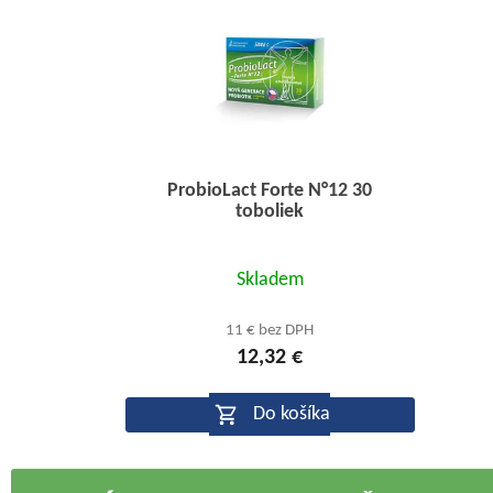
ProbioLact Forte N°12 30
toboliek
Priemerné
Skladem
hodnotenie
produktu
11 € bez DPH
12,32 €
je
4,5
Do košíka
z
5
hviezdičiek.