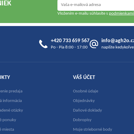
NIEK
Vložením e-mailu súhlasíte s
podmienkami 
+420 733 659 567
info@agh2o.c
Po - Pia 8:00 - 17:00
napíšte kedykoľve
UKTY
VÁŠ ÚČET
nie predaja
Osobné údaje
á informácia
Objednávky
ladené otázky
Daňové doklady
é ponuky
Dobropisy
é miesta
Moje strieborné body