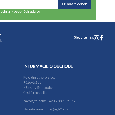
Prihlásiť odber
ochrany osobných údajov
z
Sledujte nás:
k
INFORMÁCIE O OBCHODE
Koloidní stříbro s.r.o.
Růžová 288
763 02 Zlín - Louky
Česká republika
Zavolajte nám: +420 733 659 567
Napíšte nám: info@agh2o.cz