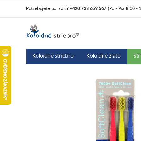
Prejsť
Potrebujete poradiť?
+420 733 659 567
(Po - Pia 8:00 - 
na
obsah
Koloidné striebro
Koloidné zlato
St