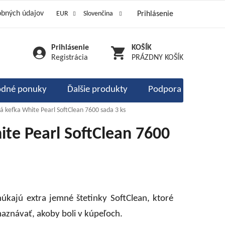
obných údajov
EUR
Slovenčina
Prihlásenie
ôsoby dopravy
Kontakty
dy a poukážky
Prihlásenie
NÁKUPNÝ
enie obchodu
Registrácia
PRÁZDNY KOŠÍK
KOŠÍK
dné ponuky
Ďalšie produkty
Podpora imunity
á kefka White Pearl SoftClean 7600 sada 3 ks
te Pearl SoftClean 7600
úkajú extra jemné štetinky SoftClean, ktoré
aznávať, akoby boli v kúpeľoch.