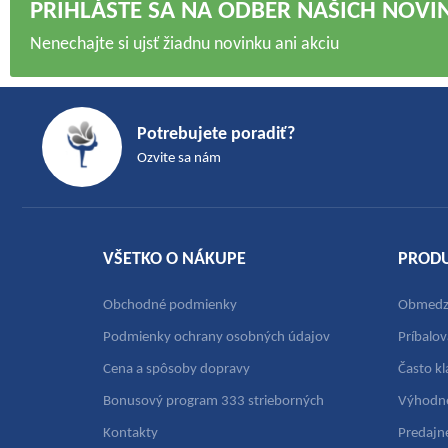
PRIHLÁSTE SA NA ODBER NAŠICH NOVI
Nenechajte si ujsť žiadnu novinku ani akciu
Z
á
Potrebujete poradiť?
p
Ozvite sa nám
ä
t
i
e
VŠETKO O NÁKUPE
PROD
Obchodné podmienky
Obmedze
Podmienky ochrany osobných údajov
Príbalov
Cena a spôsoby dopravy
Často k
Bonusový program 333 strieborných
Výhodn
Kontakty
Predajn