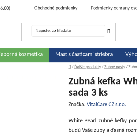
Obchodné podmienky
Podmienky ochrany os
16:00)
Cena a sp
Bonusový program 333 strieborných
Podporujeme
Zľavové kó
Hodnot
rieborná kozmetika
Masť s časticami striebra
Výho
Domov
/
Ďalšie produkty
/
Zubné pasty
/
Zubn
Zubná kefka Whi
sada 3 ks
Značka:
VitalCare CZ s.r.o.
White Pearl zubné kefky pon
budú Vaše zuby a ďasná rozm