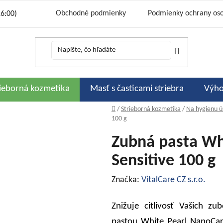
Obchodné podmienky
Podmienky ochrany os
16:00)
Cena a sp
Bonusový program 333 strieborných
Podporujeme
Zľavové kó
Hodnot
rieborná kozmetika
Masť s časticami striebra
Výho
Domov
/
Strieborná kozmetika
/
Na hygienu ú
100 g
Zubná pasta Wh
Sensitive 100 g
Značka:
VitalCare CZ s.r.o.
Znižuje citlivosť Vašich z
pastou White Pearl NanoCar