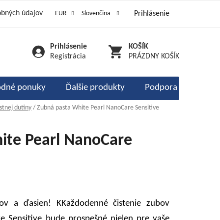
obných údajov
EUR
Slovenčina
Prihlásenie
ôsoby dopravy
Kontakty
dy a poukážky
Prihlásenie
NÁKUPNÝ
enie obchodu
Registrácia
PRÁZDNY KOŠÍK
KOŠÍK
dné ponuky
Ďalšie produkty
Podpora imunity
stnej dutiny
/
Zubná pasta White Pearl NanoCare Sensitive
ite Pearl NanoCare
ubov a ďasien! K
Každodenné čistenie zubov
e Sensitive bude prospešné nielen pre vaše