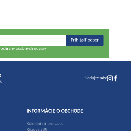
Prihlásiť odber
ochrany osobných údajov
z
Sledujte nás:
k
INFORMÁCIE O OBCHODE
Koloidní stříbro s.r.o.
Růžová 288