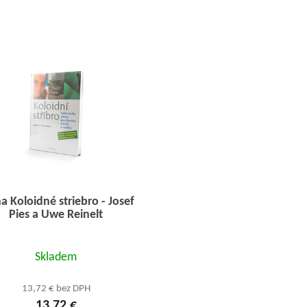
a Koloidné striebro - Josef
Pies a Uwe Reinelt
Priemerné
Skladem
hodnotenie
produktu
13,72 € bez DPH
13,72 €