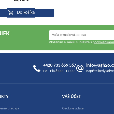
je
5,0
Do košíka
z
5
hviezdičiek.
NIEK
Vložením e-mailu súhlasíte s
podmienkami 
+420 733 659 567
info@agh2o.c
Po - Pia 8:00 - 17:00
napíšte kedykoľve
UKTY
VÁŠ ÚČET
nie predaja
Osobné údaje