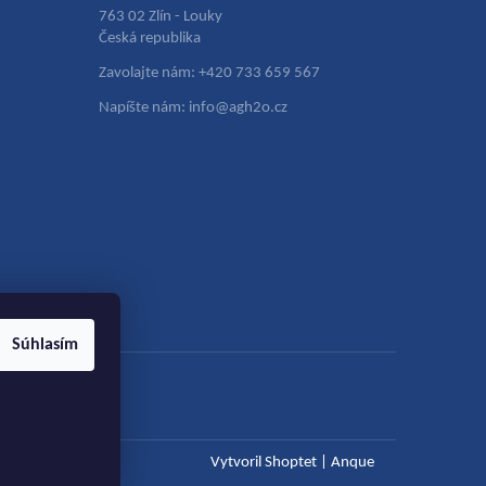
763 02 Zlín - Louky
Česká republika
Zavolajte nám: +420 733 659 567
Napíšte nám: info@agh2o.cz
Súhlasím
Vytvoril Shoptet
|
Anque