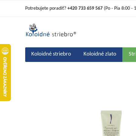
Prejsť
Potrebujete poradiť?
+420 733 659 567
(Po - Pia 8:00 - 
na
obsah
Koloidné striebro
Koloidné zlato
St