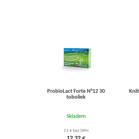
ProbioLact Forte N°12 30
Knih
toboliek
Priemerné
Skladem
hodnotenie
produktu
11 € bez DPH
12,32 €