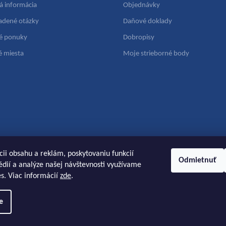
á informácia
Objednávky
ladené otázky
Daňové doklady
é ponuky
Dobropisy
é miesta
Moje strieborné body
cii obsahu a reklám, poskytovaniu funkcií
Odmietnuť
dií a analýze našej návštevnosti využívame
s. Viac informácií
zde
.
e
radené.
Upraviť nastavenie cookies