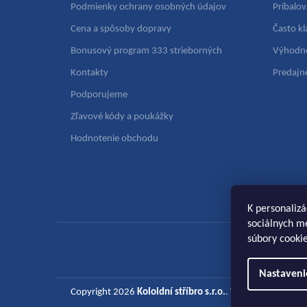
Podmienky ochrany osobných údajov
Príbalov
Cena a spôsoby dopravy
Často k
Bonusový program 333 strieborných
Výhodn
Kontakty
Predajn
Podporujeme
Zľavové kódy a poukážky
Hodnotenie obchodu
K personalizá
sociálnych mé
súbory cookie
Nastaveni
Copyright 2026
Koloidní stříbro s.r.o.
. Všetky práva vyh