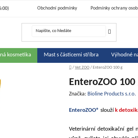
Obchodní podmínky
Podmínky ochrany osob
6:00)
Cena a způsoby dopravy
Bonusový progr
Kontakty
Podporujeme
Slevov
Hodnocení obchodu
rná kosmetika
Mast s částicemi stříbra
Výhodné n
Domů
/
Vet ZOO
/
EnteroZOO 100 g
EnteroZOO 100 
Značka:
Bioline Products s.r.o.
EnteroZOO®
slouží
k detoxik
Veterinární detoxikační gel