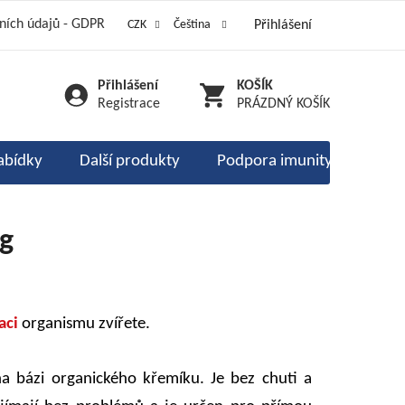
ních údajů - GDPR
CZK
Čeština
Přihlášení
am 333 stříbrných
é kódy a vouchery
Moje objednávka
Přihlášení
NÁKUPNÍ
Registrace
PRÁZDNÝ KOŠÍK
KOŠÍK
abídky
Další produkty
Podpora imunity
Ente
g
aci
organismu zvířete.
 na bázi organického křemíku. Je bez chuti a