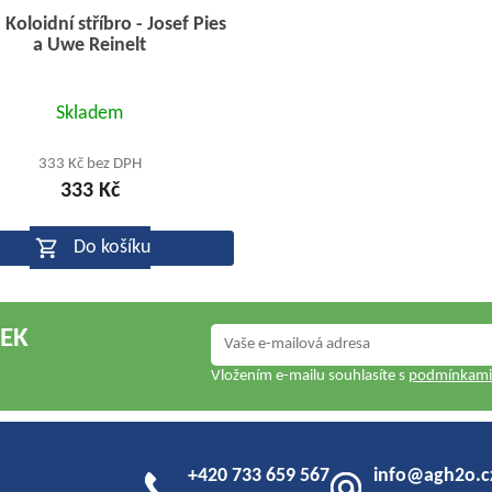
 Koloidní stříbro - Josef Pies
a Uwe Reinelt
Průměrné
Skladem
hodnocení
produktu
333 Kč bez DPH
333 Kč
je
5,0
Do košíku
z
5
hvězdiček.
NEK
Vložením e-mailu souhlasíte s
podmínkami 
+420 733 659 567
info@agh2o.c