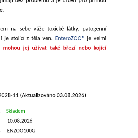
řijímají bez problémů a je určen pro přímou
e.
tem na sebe váže toxické látky, patogenní
 je stolicí z těla ven.
EnteroZOO®
je velmi
a
mohou jej užívat také březí nebo kojící
2028-11 (Aktualizováno 03.08.2026)
Skladem
10.08.2026
ENZOO100G