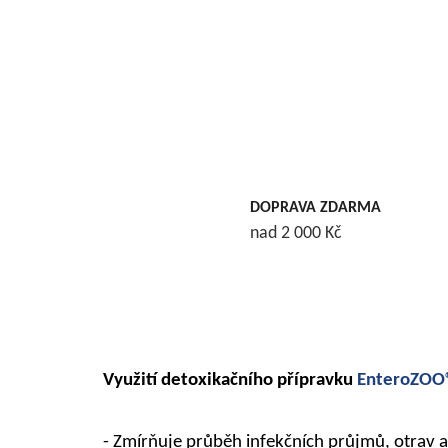
DOPRAVA ZDARMA
nad 2 000 Kč
Využití
detoxikačního
přípravku
EnteroZOO
- Zmírňuje průběh infekčních průjmů, otrav 