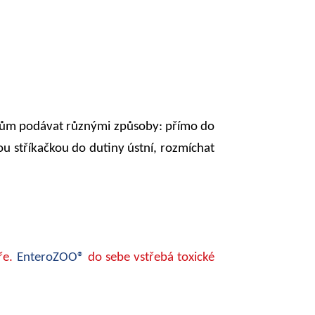
atům podávat různými způsoby: přímo do
u stříkačkou do dutiny ústní, rozmíchat
ře.
EnteroZOO®
do sebe vstřebá toxické