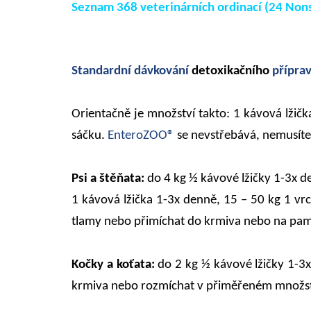
Seznam 368 veterinárních ordinací (24 Non
Standardní
dávkování
detoxikačního
příprav
Orientačně je množství takto: 1 kávová lžičk
sáčku.
EnteroZOO®
se nevstřebává, nemusíte
Psi a štěňata:
do 4 kg ½ kávové lžičky 1-3x d
1 kávová lžička 1-3x denně, 15 – 50 kg 1 vr
tlamy nebo přimíchat do krmiva nebo na pam
Kočky a koťata:
do 2 kg ½ kávové lžičky 1-3
krmiva nebo rozmíchat v přiměřeném množstv