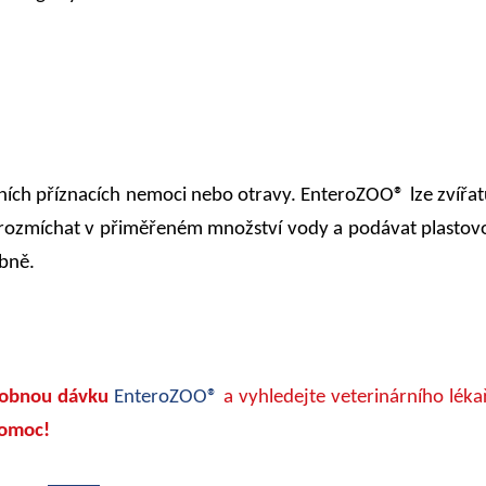
vních příznacích nemoci nebo otravy. EnteroZOO® lze zvíř
 rozmíchat v přiměřeném množství vody a podávat plastovo
bně.
sobnou dávku
EnteroZOO®
a vyhledejte veterinárního léka
 pomoc!