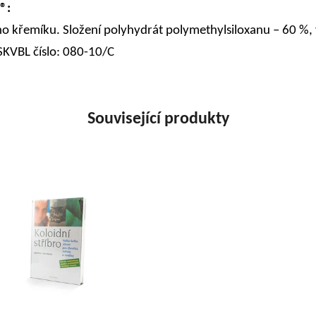
®:
ého křemíku. Složení polyhydrát polymethylsiloxanu – 60 %,
ÚSKVBL číslo: 080-10/C
Související produkty