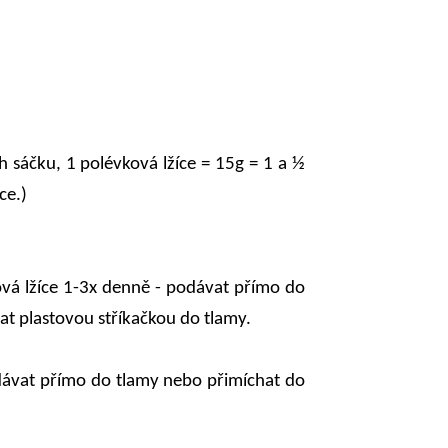
h sáčku, 1 polévková lžíce = 15g = 1 a ½
ce.)
ová lžíce 1-3x denně - podávat přímo do
t plastovou stříkačkou do tlamy.
dávat přímo do tlamy nebo přimíchat do