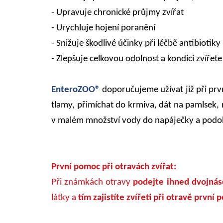
- Upravuje chronické průjmy zvířat
- Urychluje hojení poranění
- Snižuje škodlivé účinky při léčbě antibiotiky
- Zlepšuje celkovou odolnost a kondici zvířete
EnteroZOO®
doporučujeme užívat již při pr
tlamy, přimíchat do krmiva, dát na pamlsek,
v malém množství vody do napáječky a podo
První pomoc při otravách zvířat:
Při známkách otravy
podejte ihned dvojná
látky a
tím zajistíte zvířeti při otravě první