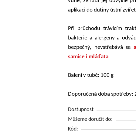
vůně, zvířata jej obvykle p
aplikaci do dutiny ústní zvířet
Při průchodu trávicím trak
bakterie a alergeny a odvádí
bezpečný, nevstřebává se
samice i mláďata
.
Balení v tubě:
100 g
Doporučená doba spotřeby: 
Dostupnost
Můžeme doručit do:
Kód: