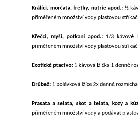
Králíci, morčata, fretky, nutrie apod.:
½ káv
přiměřeném množství vody plastovou stříkačk
Křečci, myši, potkani apod.:
1/3 kávové 
přiměřeném množství vody plastovou stříkačk
Exotické ptactvo:
1 kávová lžička 1 denně ro
Drůbež:
1 polévková lžíce 2x denně rozmíchat
Prasata a selata, skot a telata, kozy a ků
přiměřeném množství vody a podávat plastovo