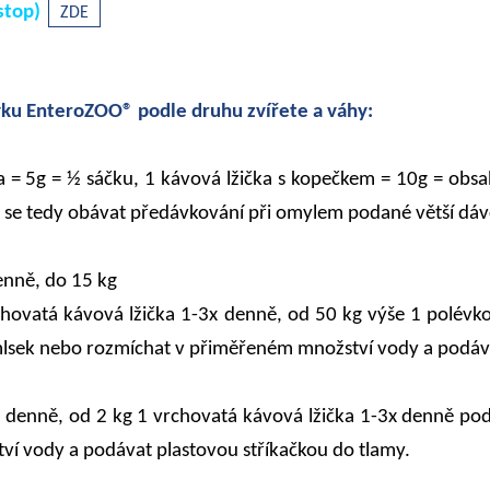
stop)
ZDE
ku EnteroZOO® podle druhu zvířete a váhy:
a = 5g = ½ sáčku, 1 kávová lžička s kopečkem = 10g = obsa
 se tedy obávat předávkování při omylem podané větší dáv
enně, do 15 kg
chovatá kávová lžička 1-3x denně, od 50 kg výše 1 polévk
lsek nebo rozmíchat v přiměřeném množství vody a podáva
x denně, od 2 kg 1 vrchovatá kávová lžička 1-3x denně po
í vody a podávat plastovou stříkačkou do tlamy.