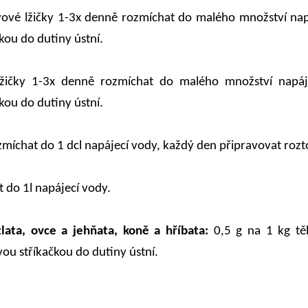
ové lžičky 1-3x denně rozmíchat do malého množství na
ou do dutiny ústní.
lžičky 1-3x denně rozmíchat do malého množství napá
ou do dutiny ústní.
zmíchat do 1 dcl napájecí vody, každý den připravovat rozt
 do 1l napájecí vody.
zlata, ovce a jehňata, koně a hříbata:
0,5 g na 1 kg tě
u stříkačkou do dutiny ústní.