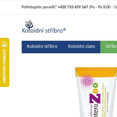
Přejít
Potřebujete poradit?
+420 733 659 567
(Po - Pá 8:00 - 1
na
obsah
Koloidní stříbro
Koloidní zlato
Stříb