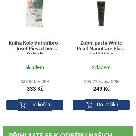
Kniha Koloidní stříbro -
Zubní pasta White
Josef Pies a Uwe
Pearl NanoCare Black
Reinelt
Gold 100 g
Průměrné
Průměrné
Skladem
Skladem
hodnocení
hodnocení
produktu
produktu
333 Kč bez DPH
205,79 Kč bez DPH
333 Kč
249 Kč
je
je
5,0
5,0
Do košíku
Do košíku
z
z
5
5
hvězdiček.
hvězdiček.