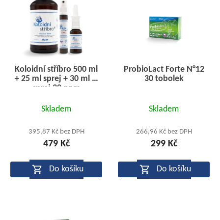
Koloidní stříbro 500 ml
ProbioLact Forte N°12
+ 25 ml sprej + 30 ml N
30 tobolek
sprej 30 ppm
Průměrné
Průměrné
Skladem
Skladem
hodnocení
hodnocení
produktu
produktu
395,87 Kč bez DPH
266,96 Kč bez DPH
479 Kč
299 Kč
je
je
4,8
4,5
Do košíku
Do košíku
z
z
5
5
hvězdiček.
hvězdiček.