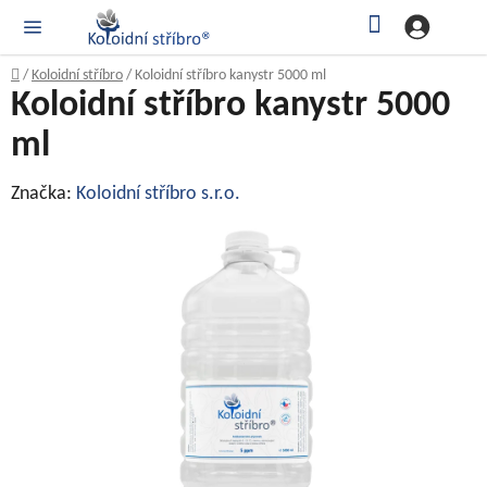
Přejít
Hledat
NÁK
KOŠ
na
obsah
Domů
/
Koloidní stříbro
/
Koloidní stříbro kanystr 5000 ml
Koloidní stříbro kanystr 5000
ml
Značka:
Koloidní stříbro s.r.o.