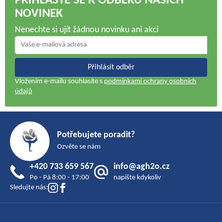
PŘIHLASTE SE K ODBĚRU NAŠICH
NOVINEK
Nenechte si ujít žádnou novinku ani akci
Přihlásit odběr
Vložením e-mailu souhlasíte s
podmínkami ochrany osobních
údajů
Z
á
Potřebujete poradit?
p
Ozvěte se nám
a
+420 733 659 567
info@agh2o.cz
t
Po - Pá 8:00 - 17:00
napište kdykoliv
í
Sledujte nás: