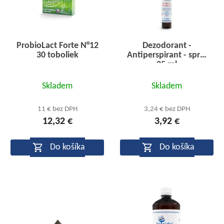
ProbioLact Forte N°12
Dezodorant -
30 toboliek
Antiperspirant - sprej
25 ml
Priemerné
Priemerné
Skladem
Skladem
hodnotenie
hodnotenie
produktu
produktu
11 € bez DPH
3,24 € bez DPH
12,32 €
3,92 €
je
je
4,5
5,0
Do košíka
Do košíka
z
z
5
5
hviezdičiek.
hviezdičiek.