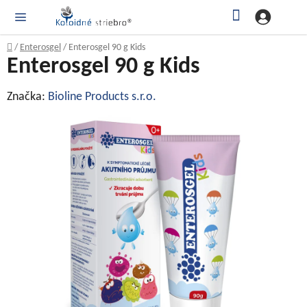
Prejsť
Hľadať
NÁ
KOŠ
na
obsah
Domov
/
Enterosgel
/
Enterosgel 90 g Kids
Enterosgel 90 g Kids
Značka:
Bioline Products s.r.o.