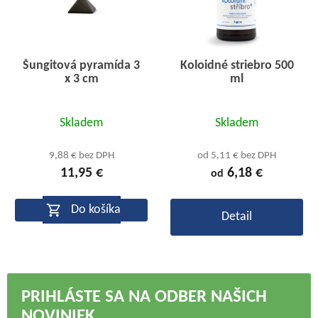
Šungitová pyramída 3
Koloidné striebro 500
x 3 cm
ml
Priemerné
Skladem
Skladem
hodnotenie
produktu
9,88 € bez DPH
od 5,11 € bez DPH
11,95 €
6,18 €
od
je
4,4
Do košíka
Detail
z
5
hviezdičiek.
PRIHLÁSTE SA NA ODBER NAŠICH
NOVINIEK