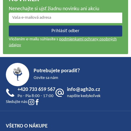
Nenechajte si ujsť žiadnu novinku ani akciu
Prihlásiť odber
Vložením e-mailu súhlasíte s
podmienkami ochrany osobných
údajov
Z
á
Potrebujete poradiť?
p
Ozvite sa nám
ä
+420 733 659 567
info@agh2o.cz
t
Po - Pia 8:00 - 17:00
napíšte kedykoľvek
i
Sledujte nás:
e
VŠETKO O NÁKUPE