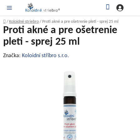
Prejsť
Hľadať
NÁ
KOŠ
na
obsah
Domov
/
Koloidné striebro
/
Proti akné a pre ošetrenie pleti - sprej 25 ml
Proti akné a pre ošetrenie
pleti - sprej 25 ml
Značka:
Koloidní stříbro s.r.o.