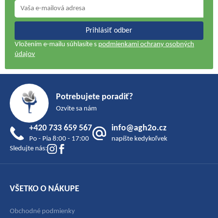
Prihlásiť odber
Vložením e-mailu súhlasíte s
podmienkami ochrany osobných
údajov
Z
á
Potrebujete poradiť?
p
Ozvite sa nám
ä
+420 733 659 567
info@agh2o.cz
t
Po - Pia 8:00 - 17:00
napíšte kedykoľvek
i
Sledujte nás:
e
VŠETKO O NÁKUPE
Obchodné podmienky