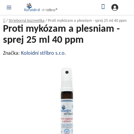
Prejsť
Hľadať
NÁ
KOŠ
na
obsah
Domov
/
Strieborná kozmetika
/
Proti mykózam a plesniam - sprej 25 ml 40 ppm
Proti mykózam a plesniam -
sprej 25 ml 40 ppm
Značka:
Koloidní stříbro s.r.o.