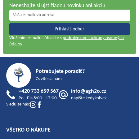
Nenechajte si ujsť žiadnu novinku ani akciu
Prihlásiť odber
Vložením e-mailu súhlasíte s
podmienkami ochrany osobných
údajov
Z
á
Potrebujete poradiť?
p
Ozvite sa nám
ä
+420 733 659 567
info@agh2o.cz
t
Po - Pia 8:00 - 17:00
napíšte kedykoľvek
i
Sledujte nás:
e
VŠETKO O NÁKUPE