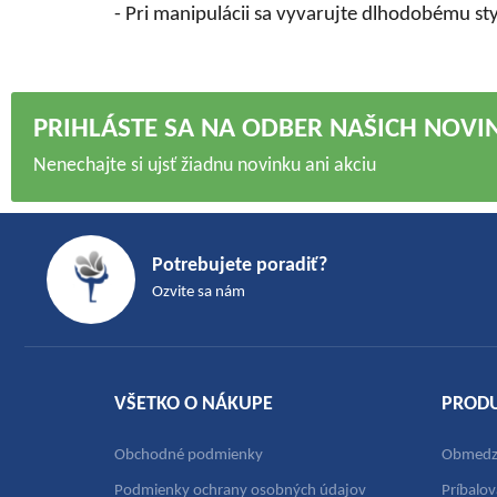
- Pri manipulácii sa vyvarujte dlhodobému st
PRIHLÁSTE SA NA ODBER NAŠICH NOVI
Nenechajte si ujsť žiadnu novinku ani akciu
Z
á
Potrebujete poradiť?
p
Ozvite sa nám
ä
t
i
e
VŠETKO O NÁKUPE
PROD
Obchodné podmienky
Obmedze
Podmienky ochrany osobných údajov
Príbalov