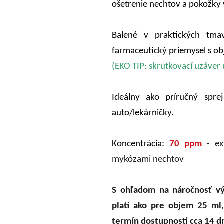
ošetrenie nechtov a pokožky v
Balené v praktických tmav
farmaceutický priemysel s 
(EKO TIP: skrutkovací uzáve
Ideálny ako príručný spre
auto/lekárničky.
Koncentrácia:
70 ppm
- ex
mykózami nechtov
S ohľadom na náročnosť v
platí ako pre objem 25 ml,
termín dostupnosti cca 14 dn