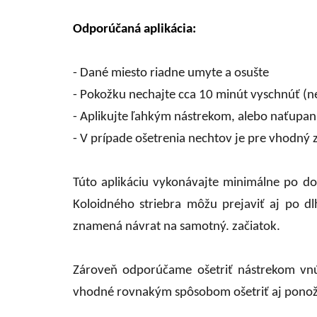
Odporúčaná aplikácia:
- Dané miesto riadne umyte a osušte
- Pokožku nechajte cca 10 minút vyschnúť (ne
- Aplikujte ľahkým nástrekom, alebo naťu
- V prípade ošetrenia nechtov je pre vhodný 
Túto aplikáciu vykonávajte minimálne po d
Koloidného striebra môžu prejaviť aj po dlh
znamená návrat na samotný.
začiatok.
Zároveň odporúčame ošetriť nástrekom vnút
vhodné rovnakým spôsobom ošetriť aj ponož