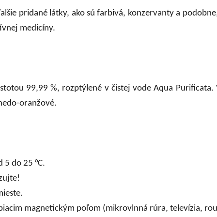
alšie pridané látky, ako sú farbivá, konzervanty a podobne
tívnej medicíny.
čistotou 99,99 %, rozptýlené v čistej vode Aqua Purificata.
hnedo-oranžové.
d 5 do 25 °C.
zujte!
ieste.
iacim magnetickým poľom (mikrovlnná rúra, televízia, rout