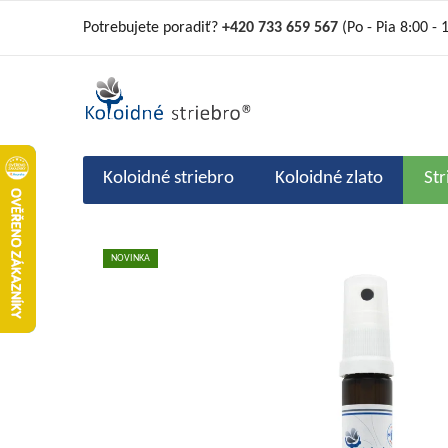
Prejsť
Potrebujete poradiť?
+420 733 659 567
(Po - Pia 8:00 - 
na
obsah
Koloidné striebro
Koloidné zlato
St
NOVINKA