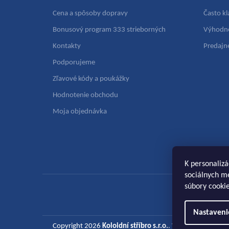
Cena a spôsoby dopravy
Často k
Bonusový program 333 strieborných
Výhodn
Kontakty
Predajn
Podporujeme
Zľavové kódy a poukážky
Hodnotenie obchodu
Moja objednávka
K personalizá
sociálnych mé
súbory cookie
Nastaveni
Copyright 2026
Koloidní stříbro s.r.o.
. Všetky práva vyh