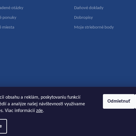
ladené otázky
Daňové doklady
é ponuky
Dobropisy
é miesta
Moje strieborné body
cii obsahu a reklám, poskytovaniu funkcií
Odmietnuť
dií a analýze našej návštevnosti využívame
s. Viac informácií
zde
.
e
radené.
Upraviť nastavenie cookies