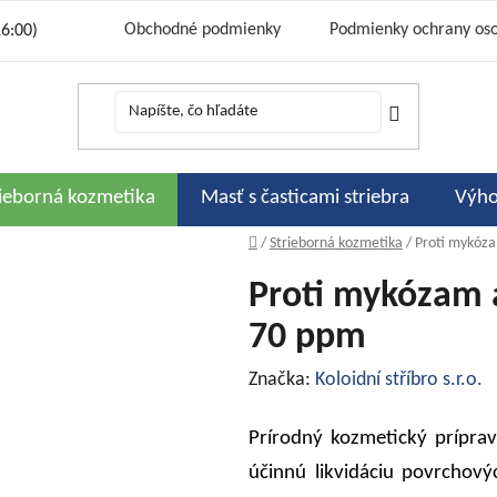
Obchodné podmienky
Podmienky ochrany os
16:00)
Cena a sp
Bonusový program 333 strieborných
Podporujeme
Zľavové kó
Hodnotenie obchodu
Moj
rieborná kozmetika
Masť s časticami striebra
Výho
Domov
/
Strieborná kozmetika
/
Proti mykóza
Proti mykózam a
70 ppm
Značka:
Koloidní stříbro s.r.o.
Prírodný kozmetický prípra
účinnú likvidáciu povrchov