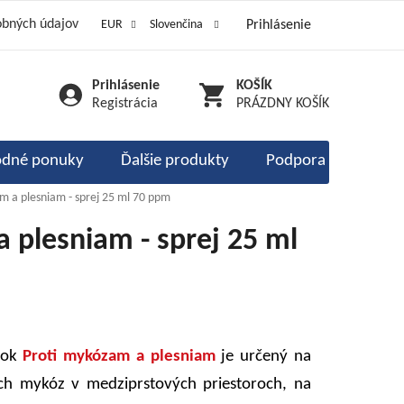
obných údajov
EUR
Slovenčina
Prihlásenie
ôsoby dopravy
Kontakty
dy a poukážky
Prihlásenie
NÁKUPNÝ
a objednávka
Registrácia
PRÁZDNY KOŠÍK
KOŠÍK
dné ponuky
Ďalšie produkty
Podpora imunity
m a plesniam - sprej 25 ml 70 ppm
 plesniam - sprej 25 ml
vok
Proti mykózam a plesniam
je určený na
ých mykóz v medziprstových priestoroch, na