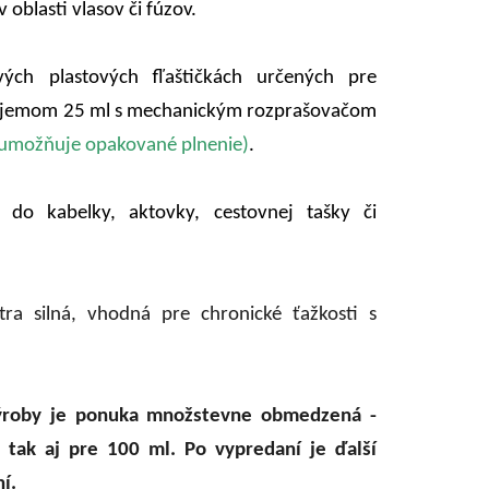
 oblasti vlasov či fúzov.
ých plastových fľaštičkách určených pre
objemom 25 ml s mechanickým rozprašovačom
r umožňuje opakované plnenie)
.
j do kabelky, aktovky, cestovnej tašky či
tra silná, vhodná pre chronické ťažkosti s
ýroby je ponuka množstevne obmedzená -
 tak aj pre 100 ml. Po vypredaní je ďalší
í.