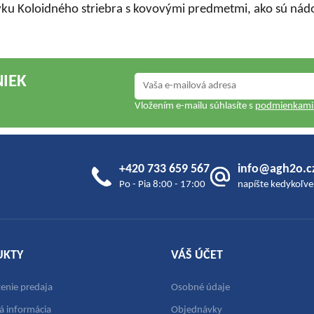
yku Koloidného striebra s kovovými predmetmi, ako sú nádo
NIEK
Vložením e-mailu súhlasíte s
podmienkami 
+420 733 659 567
info@agh2o.c
Po - Pia 8:00 - 17:00
napíšte kedykoľve
UKTY
VÁŠ ÚČET
nie predaja
Osobné údaje
á informácia
Objednávky