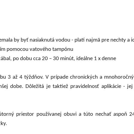
mala by byť nasiaknutá vodou - platí najmä pre nechty a ic
paním pomocou vatového tampónu
zábal, po dobu cca 20 – 30 minút, ideálne 1 x denne
obu 3 až 4 týždňov. V prípade chronických a mnohoročný
šej dobe. Dôležitá je taktiež pravidelnosť aplikácie - je
orný priestor používanej obuvi a túto nechať aspoň 24 
ky.