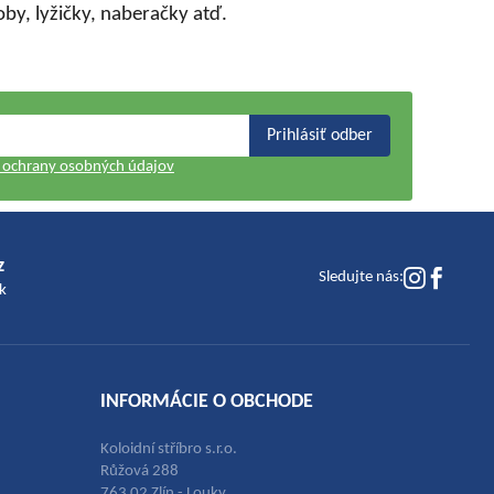
by, lyžičky, naberačky atď.
Prihlásiť odber
ochrany osobných údajov
z
Sledujte nás:
k
INFORMÁCIE O OBCHODE
Koloidní stříbro s.r.o.
Růžová 288
763 02 Zlín - Louky